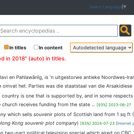
Select Language
▼
In titles
In content
d in 2018" (auto) in titles.
lavi en Pahlawānīg, is 'n uitgestorwe antieke Noordwes-Ira
 omvat het. Parties was die staatstaal van die Arsakidiese o
a country is one that is supported by, and in some respects
e church receives funding from the state ...
[93%] 2023-06-27
any which sells souvenir plots of Scottish land from 1 sq ft
Hong Kong souvenir plot company
)
[93%] 2024-07-23
[
Internet 
ian two-part political television special which aired on CBC