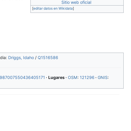
Sitio web oficial
[
editar datos en Wikidata
]
dia:
Driggs, Idaho
/
Q1516586
987007550436405171
Lugares
OSM
:
121296
GNIS
: