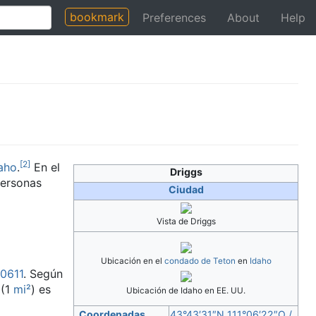
bookmark
Preferences
About
Help
[
2
]
aho
.
​ En el
Driggs
personas
Ciudad
Vista de Driggs
Ubicación en el
condado de Teton
en
Idaho
10611
. Según
(1
mi²
) es
Ubicación de Idaho en EE. UU.
Coordenadas
43°43′31″N
111°06′22″O
/