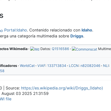
s
Portal:Idaho
. Contenido relacionado con
Idaho
.
erga una categoría multimedia sobre
Driggs
.
ectos Wikimedia
Datos:
Q1516586
Multime
ificadores
WorldCat
VIAF
:
133713834
LCCN
:
n82082046
NLI
:
58
0 | Source:
https://es.wikipedia.org/wiki/Driggs_(Idaho)
n August 03 2025 21:31:59
WI file