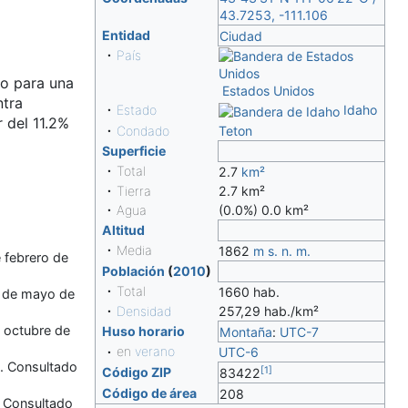
43.7253,
-111.106
Entidad
Ciudad
•
País
io para una
Estados Unidos
ntra
•
Estado
Idaho
r del 11.2%
•
Condado
Teton
Superficie
• Total
2.7
km²
• Tierra
2.7 km²
• Agua
(0.0%) 0.0 km²
Altitud
• Media
1862
m s. n. m.
e febrero de
Población
(
2010
)
• Total
1660 hab.
2 de mayo de
•
Densidad
257,29 hab./km²
e octubre de
Huso horario
Montaña
:
UTC-7
• en
verano
UTC-6
. Consultado
[
1
]
Código ZIP
83422
Código de área
208
. Consultado