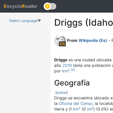
E
ncyclo
R
eader
Driggs (Idaho
Select Language
▼
From
Wikipedia (Es)
- 
Driggs
es una ciudad ubicada 
año
2010
tenía una población 
[
3
]
por
km²
.
Geografía
[
editar
]
Driggs se encuentra ubicado 
la
Oficina del Censo
, la locali
tierra y 0
km²
(0
mi²
) (0.0%) e