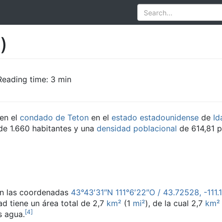
)
Reading time: 3 min
en el
condado de Teton
en el
estado estadounidense
de
Id
de 1.660 habitantes y una
densidad poblacional
de 614,81 
en las coordenadas
43°43′31″N
111°6′22″O
/
43.72528,
-111.
dad tiene un área total de 2,7
km²
(1
mi²
), de la cual 2,7
km²
[
4
]
s agua.