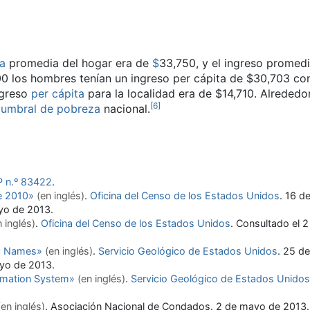
ta
promedia del hogar era de
$
33,750, y el ingreso promed
00 los hombres tenían un ingreso per cápita de $30,703 co
ngreso
per cápita
para la localidad era de $14,710. Alrededo
[
6
]
l
umbral de pobreza
nacional.
P n.º 83422
.
e 2010»
(en inglés)
.
Oficina del Censo de los Estados Unidos
. 16 d
ayo de 2013
.
n inglés)
.
Oficina del Censo de los Estados Unidos
. Consultado el 
c Names»
(en inglés)
.
Servicio Geológico de Estados Unidos
. 25 d
ayo de 2013
.
rmation System»
(en inglés)
.
Servicio Geológico de Estados Unidos
(en inglés)
. Asociación Nacional de Condados. 2 de mayo de 2013