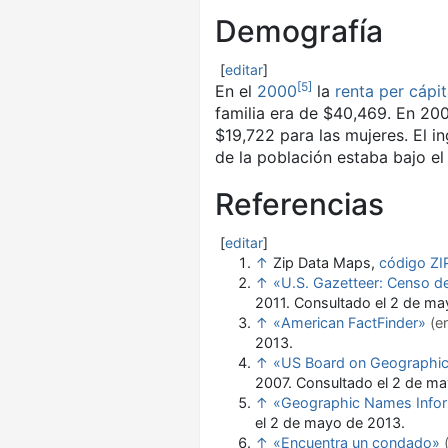
Demografía
[
editar
]
[
5
]
En el
2000
​ la
renta per cápi
familia era de $40,469. En 20
$19,722 para las mujeres. El i
de la población estaba bajo e
Referencias
[
editar
]
↑
Zip Data Maps,
código ZI
↑
«U.S. Gazetteer: Censo d
2011
. Consultado el 2 de m
↑
«American FactFinder»
(e
2013
.
↑
«US Board on Geographi
2007
. Consultado el 2 de m
↑
«Geographic Names Info
el 2 de mayo de 2013
.
↑
«Encuentra un condado»