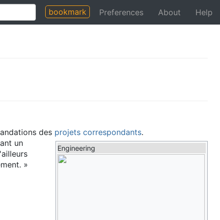
bookmark
Preferences
About
Help
mandations des
projets correspondants
.
yant un
Engineering
ailleurs
ement. »