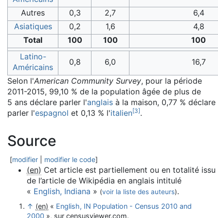
Autres
0,3
2,7
6,4
Asiatiques
0,2
1,6
4,8
Total
100
100
100
Latino-
0,8
6,0
16,7
Américains
Selon l'
American Community Survey
, pour la période
2011-2015, 99,10 % de la population âgée de plus de
5 ans déclare parler l'
anglais
à la maison, 0,77 % déclare
[
3
]
parler l'
espagnol
et 0,13 % l'
italien
.
Source
[
modifier
|
modifier le code
]
(en)
Cet article est partiellement ou en totalité issu
de l’article de Wikipédia en anglais intitulé
«
English, Indiana
»
.
(
voir la liste des auteurs
)
↑
(en)
«
English, IN Population - Census 2010 and
2000
», sur
censusviewer.com
.