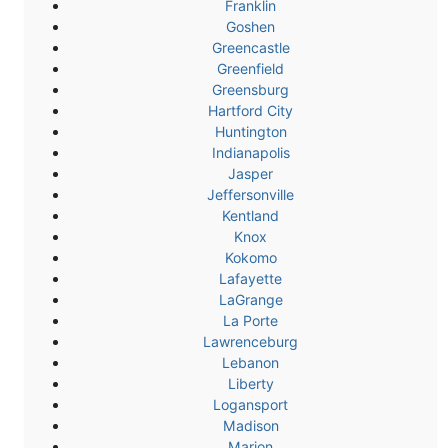
Franklin
Goshen
Greencastle
Greenfield
Greensburg
Hartford City
Huntington
Indianapolis
Jasper
Jeffersonville
Kentland
Knox
Kokomo
Lafayette
LaGrange
La Porte
Lawrenceburg
Lebanon
Liberty
Logansport
Madison
Marion