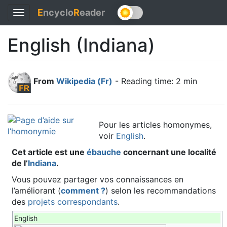
E
ncyclo
R
eader
Toggle
navigation
English (Indiana)
From
Wikipedia (Fr)
- Reading time: 2 min
Pour les articles homonymes,
voir
English
.
Cet article est une
ébauche
concernant une localité
de l’
Indiana
.
Vous pouvez partager vos connaissances en
l’améliorant (
comment ?
) selon les recommandations
des
projets correspondants
.
English