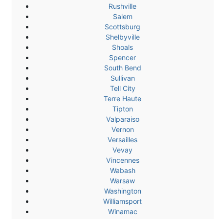
Rushville
Salem
Scottsburg
Shelbyville
Shoals
Spencer
South Bend
Sullivan
Tell City
Terre Haute
Tipton
Valparaiso
Vernon
Versailles
Vevay
Vincennes
Wabash
Warsaw
Washington
Williamsport
Winamac