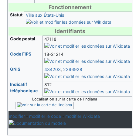
Fonctionnement
Statut
Ville aux États-Unis
Identifiants
Code postal
47118
Code FIPS
18-21214
GNIS
434203
,
2396928
Indicatif
812
téléphonique
Localisation sur la carte de l’Indiana
modifier
-
modifier le code
-
modifier Wikidata