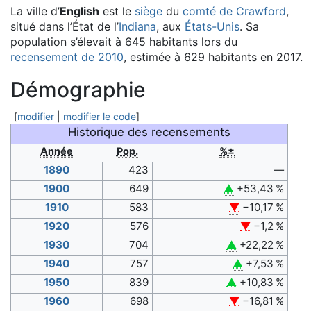
La ville d’
English
est le
siège
du
comté de Crawford
,
situé dans l’État de l’
Indiana
, aux
États-Unis
. Sa
population s’élevait à 645 habitants lors du
recensement
de 2010
, estimée à 629 habitants
en 2017
.
Démographie
[
modifier
|
modifier le code
]
Historique des recensements
Année
Pop.
%±
1890
423
—
1900
649
▲
+53,43 %
1910
583
▼
−10,17 %
1920
576
▼
−1,2 %
1930
704
▲
+22,22 %
1940
757
▲
+7,53 %
1950
839
▲
+10,83 %
1960
698
▼
−16,81 %