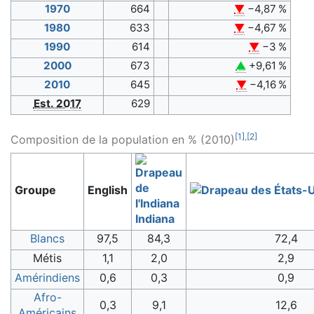
1970
664
▼
−4,87 %
1980
633
▼
−4,67 %
1990
614
▼
−3 %
2000
673
▲
+9,61 %
2010
645
▼
−4,16 %
Est. 2017
629
[
1
]
,
[
2
]
Composition de la population en % (2010)
Groupe
English
Indiana
Blancs
97,5
84,3
72,4
Métis
1,1
2,0
2,9
Amérindiens
0,6
0,3
0,9
Afro-
0,3
9,1
12,6
Américains