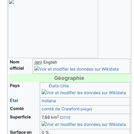
Nom
(en)
English
officiel
Géographie
Pays
États-Unis
État
Indiana
Comté
comté de Crawford
(
siège
)
2
Superficie
7,88 km
(
2010
)
Surface en
0 %