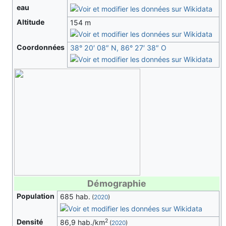
eau
Altitude
154 m
Coordonnées
38° 20′ 08″ N, 86° 27′ 38″ O
Démographie
Population
685 hab.
(
2020
)
2
Densité
86,9 hab./km
(
2020
)