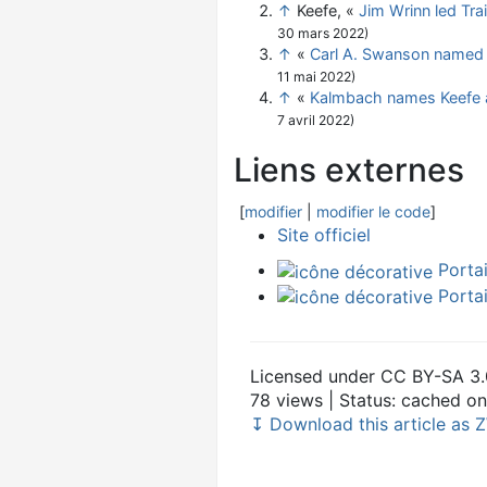
↑
Keefe, «
Jim Wrinn led Tr
30 mars 2022
)
↑
«
Carl A. Swanson named
11 mai 2022
)
↑
«
Kalmbach names Keefe as
7 avril 2022
)
Liens externes
[
modifier
|
modifier le code
]
Site officiel
Porta
Portai
Licensed under CC BY-SA 3.
78 views | Status: cached o
↧ Download this article as Z