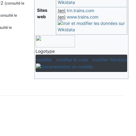
22
(consulté le
Sites
(en)
trn.trains.com
consulté le
web
(en)
www.trains.com
sulté le
Logotype
modifier
-
modifier le code
-
modifier Wikidata