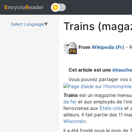
E
ncyclo
R
eader
Trains (maga
Select Language
▼
From
Wikipedia (Fr)
- R
Cet article est une
ébauch
Vous pouvez partager vos co
Trains
est un magazine mensue
de fer
et aux employés de l'ind
ferroviaires aux
États-Unis
et 
ailleurs. Il fait partie des 11 
Wisconsin
.
Il a été fondé sous le nom de
T