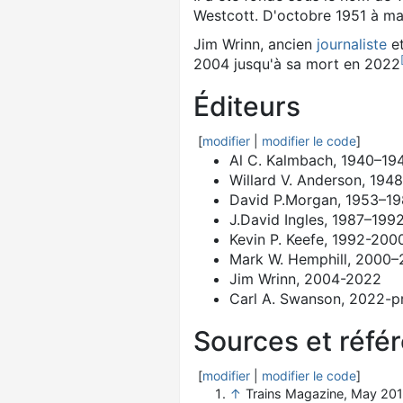
Westcott. D'octobre 1951 à mar
Jim Wrinn, ancien
journaliste
e
2004 jusqu'à sa mort en 2022
Éditeurs
[
modifier
|
modifier le code
]
Al C. Kalmbach, 1940–19
Willard V. Anderson, 194
David P.Morgan, 1953–1
J.David Ingles, 1987–199
Kevin P. Keefe, 1992-200
Mark W. Hemphill, 2000
Jim Wrinn, 2004-2022
Carl A. Swanson, 2022-p
Sources et réfé
[
modifier
|
modifier le code
]
↑
Trains Magazine, May 20