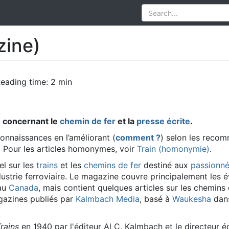
zine)
eading time: 2 min
e
concernant le
chemin de fer
et la
presse écrite
.
nnaissances en l’améliorant (
comment ?
) selon les reco
Pour les articles homonymes, voir
Train (homonymie)
.
l sur les
trains
et les
chemins de fer
destiné aux
passionn
ustrie ferroviaire. Le magazine couvre principalement les
au
Canada
, mais contient quelques articles sur les chemins 
magazines publiés par
Kalmbach Media
, basé à
Waukesha
dans
rains
en 1940 par l'éditeur Al C. Kalmbach et le directeur éd