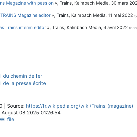
ains Magazine with passion
»,
Trains
, Kalmbach Media,
30 mars 20
 TRAINS Magazine editor
»,
Trains
, Kalmbach Media,
11 mai 2022
(
 Trains interim editor
»,
Trains
, Kalmbach Media,
6 avril 2022
(con
il du chemin de fer
l de la presse écrite
0 | Source:
https://fr.wikipedia.org/wiki/Trains_(magazine)
n August 08 2025 01:26:54
WI file