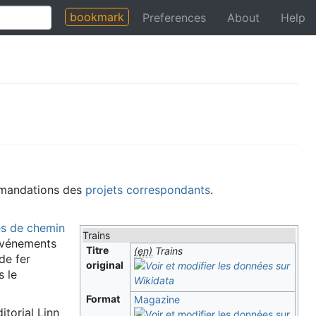
bookmark
Preferences
About
Help
mmandations des
projets correspondants
.
és de chemin
Trains
 événements
Titre
(en)
Trains
de fer
original
 le
Format
Magazine
itorial Linn