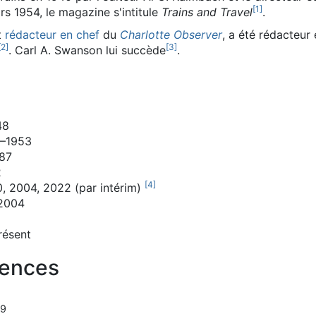
[
1
]
s 1954, le magazine s'intitule
Trains and Travel
.
t
rédacteur en chef
du
Charlotte Observer
, a été rédacteur
[
2
]
[
3
]
. Carl A. Swanson lui succède
.
48
8–1953
987
2
[
4
]
0, 2004, 2022 (par intérim)
–2004
résent
rences
19