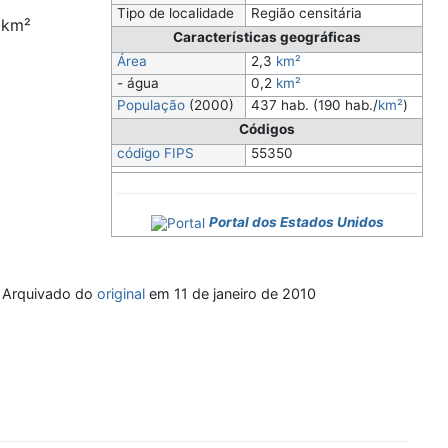
Tipo de localidade
Região censitária
 km²
Características geográficas
Área
2,3
km²
- água
0,2
km²
População
(2000)
437 hab. (190 hab./
km²
)
Códigos
código FIPS
55350
Portal dos Estados Unidos
. Arquivado do
original
em 11 de janeiro de 2010