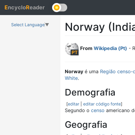
E
ncyclo
R
eader
Norway (Indi
Select Language
▼
From
Wikipedia (Pt)
- R
Norway
é uma
Região censo-
White
.
Demografia
[
editar
|
editar código fonte
]
Segundo o
censo
americano d
Geografia