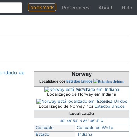
bookmark
Preferences
About
Help
ondado de
Norway
Localidade dos
Estados Unidos
Norway
Localização de Norway em Indiana
Norway
Localização de Norway nos
Estados Unidos
Localização
40° 46' 54" N
86° 46' 4" O
Condado
Condado de White
Estado
Indiana