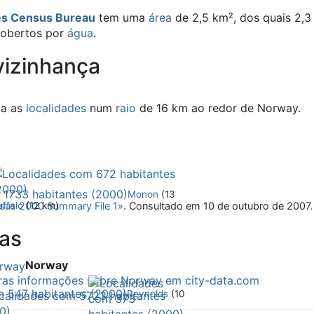
es Census Bureau
tem uma
área
de 2,5 km², dos quais 2,3
cobertos por
água
.
vizinhança
ta as
localidades
num
raio
de 16 km ao redor de Norway.
Monon
(13
nsus 2000 Summary File 1»
. Consultado em 10 de outubro de 2007
ffalo
(12 km)
as
Norway
utras informações sobre Norway em city-data.com
Reynolds
(10