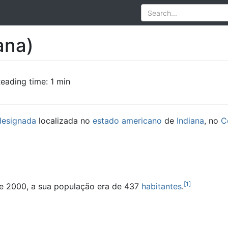
ana)
eading time: 1 min
designada
localizada no
estado
americano
de
Indiana
, no
C
[
1
]
e 2000, a sua população era de 437
habitantes
.