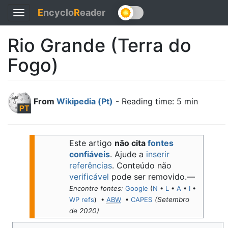
E
ncyclo
R
eader
Toggle
navigation
Rio Grande (Terra do
Fogo)
From
Wikipedia (Pt)
- Reading time: 5 min
Este artigo
não cita
fontes
confiáveis
.
Ajude a
inserir
referências
. Conteúdo não
verificável
pode ser removido.—
Encontre fontes:
Google
(
N
•
L
•
A
•
I
•
WP refs
) •
ABW
•
CAPES
(
Setembro
de 2020
)