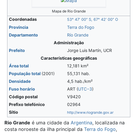
Mapa de Rio Grande
Coordenadas
53° 47′ 00″ S, 67° 42′ 00″ O
Província
Terra do Fogo
Departamento
Río Grande
Administração
Prefeito
Jorge Luis Martín, UCR
Características geográficas
Área total
12,181 km²
População total
(2001)
55,131 hab.
Densidade
4,5 hab./km²
Fuso horário
ART (
UTC−3
)
Código postal
V9420
Prefixo telefónico
02964
Sítio
http://www.riogrande.gov.ar
Rio Grande
é uma cidade da
Argentina
, localizada na
costa noroeste da ilha principal da
Terra do Fogo
,