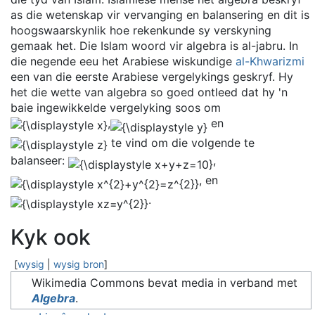
as die wetenskap vir vervanging en balansering en dit is
hoogswaarskynlik hoe rekenkunde sy verskyning
gemaak het. Die Islam woord vir algebra is al-jabru. In
die negende eeu het Arabiese wiskundige
al-Khwarizmi
een van die eerste Arabiese vergelykings geskryf. Hy
het die wette van algebra so goed ontleed dat hy 'n
baie ingewikkelde vergelyking soos om
,
en
te vind om die volgende te
balanseer:
,
, en
.
Kyk ook
[
wysig
|
wysig bron
]
Wikimedia Commons bevat media in verband met
Algebra
.