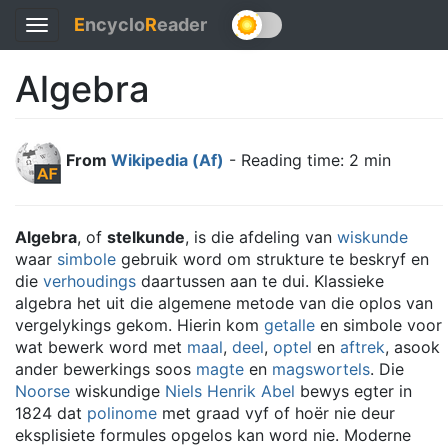
E
ncyclo
R
eader
Toggle
navigation
Algebra
From
Wikipedia (Af)
- Reading time: 2 min
Algebra
, of
stelkunde
, is die afdeling van
wiskunde
waar
simbole
gebruik word om strukture te beskryf en
die
verhoudings
daartussen aan te dui. Klassieke
algebra het uit die algemene metode van die oplos van
vergelykings gekom. Hierin kom
getalle
en simbole voor
wat bewerk word met
maal
,
deel
,
optel
en
aftrek
, asook
ander bewerkings soos
magte
en
magswortels
. Die
Noorse
wiskundige
Niels Henrik Abel
bewys egter in
1824 dat
polinome
met graad vyf of hoër nie deur
eksplisiete formules opgelos kan word nie. Moderne