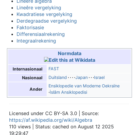
Lineêre algebra
Lineêre vergelyking
Kwadratiese vergelyking
Derdegraadse vergelyking
Faktorisasie
Differensiaalrekening
Integraalrekening
Normdata
FAST
Internasionaal
Duitsland
Japan
Israel
Nasionaal
Ensiklopedie van Moderne Oekraïne
Ander
İslâm Ansiklopedisi
Licensed under CC BY-SA 3.0 | Source:
https://af.wikipedia.org/wiki/Algebra
110 views | Status: cached on August 12 2025
19:29:47