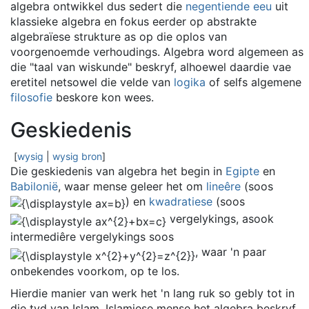
algebra ontwikkel dus sedert die
negentiende eeu
uit
klassieke algebra en fokus eerder op abstrakte
algebraïese strukture as op die oplos van
voorgenoemde verhoudings. Algebra word algemeen as
die "taal van wiskunde" beskryf, alhoewel daardie vae
eretitel netsowel die velde van
logika
of selfs algemene
filosofie
beskore kon wees.
Geskiedenis
[
wysig
|
wysig bron
]
Die geskiedenis van algebra het begin in
Egipte
en
Babilonië
, waar mense geleer het om
lineêre
(soos
) en
kwadratiese
(soos
vergelykings, asook
intermediêre vergelykings soos
, waar 'n paar
onbekendes voorkom, op te los.
Hierdie manier van werk het 'n lang ruk so gebly tot in
die tyd van Islam. Islamiese mense het algebra beskryf