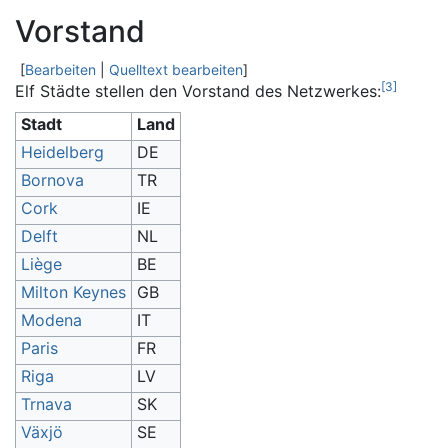
Vorstand
[
Bearbeiten
|
Quelltext bearbeiten
]
[
3
]
Elf Städte stellen den Vorstand des Netzwerkes:
Stadt
Land
Heidelberg
DE
Bornova
TR
Cork
IE
Delft
NL
Liège
BE
Milton Keynes
GB
Modena
IT
Paris
FR
Riga
LV
Trnava
SK
Växjö
SE