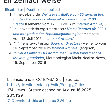
Einzelnachweise
[
Bearbeiten
|
Quelltext bearbeiten
]
↑
heidelberg.de:
Weltweite Initiative von Bürgermeistern
für den Klimaschutz: Neue Allianz vertritt über 7.100
Städte
(
Memento
vom 12. Juli 2016 im
Internet Archive
)
↑
konventderbuergermeister.eu:
Neuer Rahmen für 2030
und Integration der Anpassungsstrategien
(
Memento
vom 12. Juli 2016 im
Internet Archive
)
a
b
↑
energy-cities.eu:
Board of Directors
(
Memento
vom
16. September 2016 im
Internet Archive
) (englisch)
↑
Neue Plattform für Kommunen „Global Parliament of
Mayors“ gegründet
, Metropolregion Rhein-Neckar-News,
15. September 2016
Licensed under CC BY-SA 3.0 | Source:
https://de.wikipedia.org/wiki/Energy_Cities
174 views | Status: cached on August 16 2025
23:51:29
↧ Download this article as ZWI file