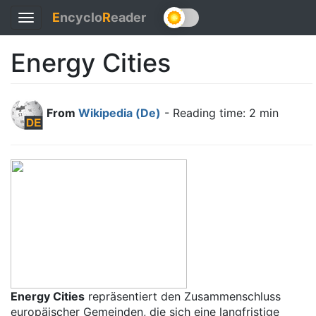
E
ncyclo
R
eader
Toggle
navigation
Energy Cities
From
Wikipedia (De)
- Reading time: 2 min
Energy Cities
repräsentiert den Zusammenschluss
europäischer Gemeinden, die sich eine langfristige