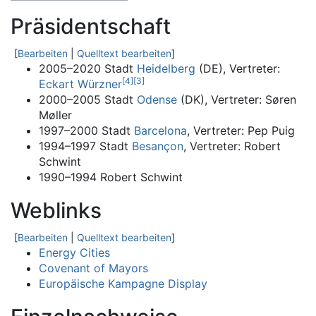
Präsidentschaft
[
Bearbeiten
|
Quelltext bearbeiten
]
2005–2020 Stadt
Heidelberg
(DE), Vertreter:
[
4
]
[
3
]
Eckart Würzner
2000–2005 Stadt
Odense
(DK), Vertreter: Søren
Møller
1997–2000 Stadt
Barcelona
, Vertreter: Pep Puig
1994–1997 Stadt
Besançon
, Vertreter: Robert
Schwint
1990–1994 Robert Schwint
Weblinks
[
Bearbeiten
|
Quelltext bearbeiten
]
Energy Cities
Covenant of Mayors
Europäische Kampagne Display