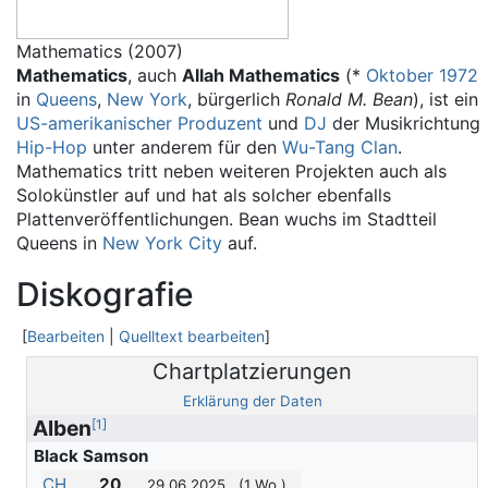
Mathematics (2007)
Mathematics
, auch
Allah Mathematics
(*
Oktober
1972
in
Queens
,
New York
, bürgerlich
Ronald M. Bean
), ist ein
US-amerikanischer
Produzent
und
DJ
der Musikrichtung
Hip-Hop
unter anderem für den
Wu-Tang Clan
.
Mathematics tritt neben weiteren Projekten auch als
Solokünstler auf und hat als solcher ebenfalls
Plattenveröffentlichungen. Bean wuchs im Stadtteil
Queens in
New York City
auf.
Diskografie
[
Bearbeiten
|
Quelltext bearbeiten
]
Chart­plat­zie­rungen
Erklärung der Daten
Alben
[
1
]
Black Samson
CH
20
29.06.2025
(1 Wo.)