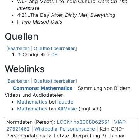
Wu-Tang Meets The Indie Culture,
Cars On The
Interstate
4:21...The Day After,
Dirty Mef
,
Everything
I,
Two Missed Calls
Quellen
[
Bearbeiten
|
Quelltext bearbeiten
]
↑
Chartquellen:
CH
Weblinks
[
Bearbeiten
|
Quelltext bearbeiten
]
Commons
: Mathematics
– Sammlung von Bildern,
Videos und Audiodateien
Mathematics
bei
laut.de
Mathematics
bei
AllMusic
(englisch)
Normdaten (Person):
LCCN
:
no2008062551
|
VIAF
:
27321462
|
Wikipedia-Personensuche
| Kein GND-
Personendatensatz. Letzte Überprüfung: 9. Januar