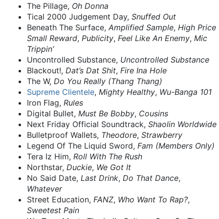
The Pillage,
Oh Donna
Tical 2000 Judgement Day,
Snuffed Out
Beneath The Surface,
Amplified Sample
,
High Price
Small Reward
,
Publicity
,
Feel Like An Enemy
,
Mic
Trippin’
Uncontrolled Substance,
Uncontrolled Substance
Blackout!,
Dat’s Dat Shit
,
Fire Ina Hole
The W,
Do You Really (Thang Thang)
Supreme Clientele
,
Mighty Healthy
,
Wu-Banga 101
Iron Flag,
Rules
Digital Bullet,
Must Be Bobby
,
Cousins
Next Friday Official Soundtrack,
Shaolin Worldwide
Bulletproof Wallets,
Theodore
,
Strawberry
Legend Of The Liquid Sword,
Fam (Members Only)
Tera Iz Him,
Roll With The Rush
Northstar,
Duckie
,
We Got It
No Said Date,
Last Drink
,
Do That Dance
,
Whatever
Street Education,
FANZ
,
Who Want To Rap?
,
Sweetest Pain