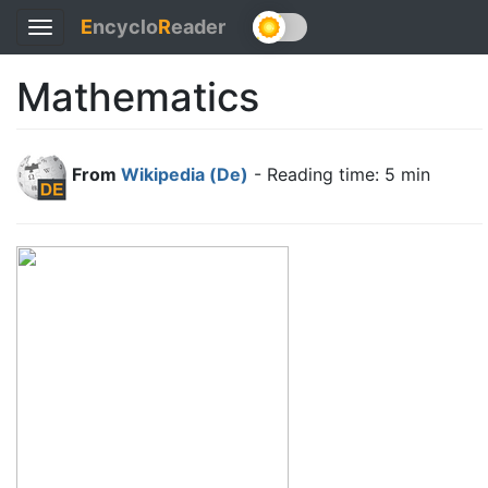
E
ncyclo
R
eader
Toggle
navigation
Mathematics
From
Wikipedia (De)
- Reading time: 5 min