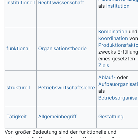
institutionell
Rechtswissenschaft
als
Institution
Kombination
und
Koordination
von
Produktionsfakt
funktional
Organisationstheorie
zwecks Erfüllun
eines gesetzten
Ziels
Ablauf-
oder
Aufbauorganisat
strukturell
Betriebswirtschaftslehre
als
Betriebsorganisa
Tätigkeit
Allgemeinbegriff
Gestaltung
Von großer Bedeutung sind der funktionelle und