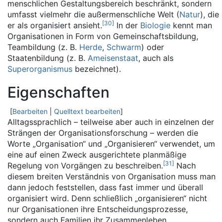
menschlichen Gestaltungsbereich beschränkt, sondern
umfasst vielmehr die außermenschliche Welt (
Natur
), die
[
30
]
er als organisiert ansieht.
In der
Biologie
kennt man
Organisationen in Form von Gemeinschaftsbildung,
Teambildung (z. B.
Herde
,
Schwarm
) oder
Staatenbildung (z. B.
Ameisenstaat
, auch als
Superorganismus
bezeichnet).
Eigenschaften
[
Bearbeiten
|
Quelltext bearbeiten
]
Alltagssprachlich – teilweise aber auch in einzelnen der
Strängen der Organisationsforschung – werden die
Worte „Organisation“ und „Organisieren“ verwendet, um
eine auf einen Zweck ausgerichtete planmäßige
[
31
]
Regelung von Vorgängen zu beschreiben.
Nach
diesem breiten Verständnis von Organisation muss man
dann jedoch feststellen, dass fast immer und überall
organisiert wird. Denn schließlich „organisieren“ nicht
nur Organisationen ihre Entscheidungsprozesse,
sondern auch Familien ihr Zusammenleben,