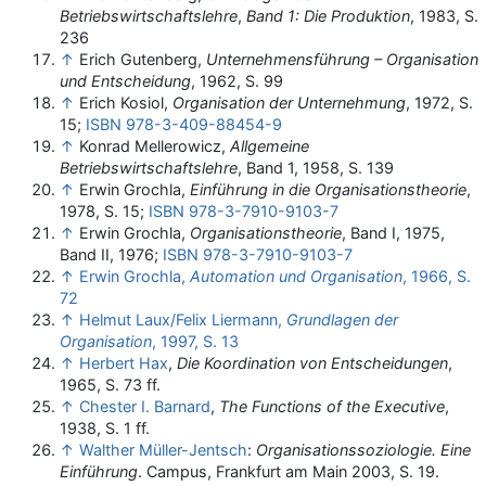
Betriebswirtschaftslehre
,
Band 1: Die Produktion
, 1983, S.
236
↑
Erich Gutenberg,
Unternehmensführung – Organisation
und Entscheidung
, 1962, S. 99
↑
Erich Kosiol,
Organisation der Unternehmung
, 1972, S.
15;
ISBN 978-3-409-88454-9
↑
Konrad Mellerowicz,
Allgemeine
Betriebswirtschaftslehre
, Band 1, 1958, S. 139
↑
Erwin Grochla,
Einführung in die Organisationstheorie
,
1978, S. 15;
ISBN 978-3-7910-9103-7
↑
Erwin Grochla,
Organisationstheorie
, Band I, 1975,
Band II, 1976;
ISBN 978-3-7910-9103-7
↑
Erwin Grochla,
Automation und Organisation
, 1966, S.
72
↑
Helmut Laux/Felix Liermann,
Grundlagen der
Organisation
, 1997, S. 13
↑
Herbert Hax
,
Die Koordination von Entscheidungen
,
1965, S. 73 ff.
↑
Chester I. Barnard
,
The Functions of the Executive
,
1938, S. 1 ff.
↑
Walther Müller-Jentsch
:
Organisationssoziologie. Eine
Einführung
. Campus, Frankfurt am Main 2003, S. 19.