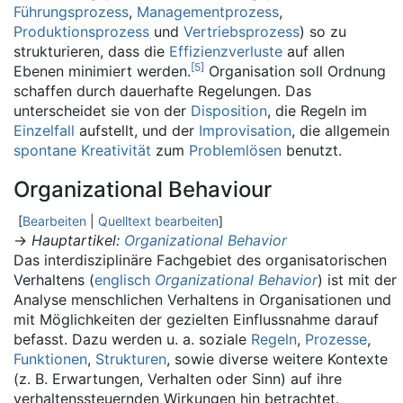
Führungsprozess
,
Managementprozess
,
Produktionsprozess
und
Vertriebsprozess
) so zu
strukturieren, dass die
Effizienzverluste
auf allen
[
5
]
Ebenen minimiert werden.
Organisation soll Ordnung
schaffen durch dauerhafte Regelungen. Das
unterscheidet sie von der
Disposition
, die Regeln im
Einzelfall
aufstellt, und der
Improvisation
, die allgemein
spontane
Kreativität
zum
Problemlösen
benutzt.
Organizational Behaviour
[
Bearbeiten
|
Quelltext bearbeiten
]
→
Hauptartikel
:
Organizational Behavior
Das interdisziplinäre Fachgebiet des organisatorischen
Verhaltens (
englisch
Organizational Behavior
) ist mit der
Analyse menschlichen Verhaltens in Organisationen und
mit Möglichkeiten der gezielten Einflussnahme darauf
befasst. Dazu werden u. a. soziale
Regeln
,
Prozesse
,
Funktionen
,
Strukturen
, sowie diverse weitere Kontexte
(z. B. Erwartungen, Verhalten oder Sinn) auf ihre
verhaltenssteuernden Wirkungen hin betrachtet.