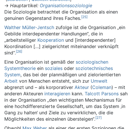
→
Hauptartikel
:
Organisationssoziologie
Die Soziologie betrachtet die Organisation als einen
[
25
]
genuinen Gegenstand ihres Faches.
Walther Müller-Jentsch
zufolge ist die Organisation „ein
Gebilde interdependenter Handlungen“, die in
„arbeitsteiliger
Kooperation
und [interdependenter]
Koordination […] zielgerichtet miteinander verknüpft
[
26
]
sind“.
Eine Organisation ist gemäß der
soziologischen
Systemtheorie
ein
soziales
oder
soziotechnisches
System
, das bei der planmäßigen und zielorientierten
Arbeit
von Menschen entsteht, sich zur
Umwelt
abgrenzt und – als korporativer
Akteur
(
Coleman
) – mit
anderen Akteuren
interagieren
kann.
Talcott Parsons
sah
in der Organisation „den wichtigsten Mechanismus für
eine hochdifferenzierte Gesellschaft, um das System ‚in
Gang zu halten‘ und Ziele zu verwirklichen, die die
[
27
]
Möglichkeiten des einzelnen übersteigen“.
Obwohl
Max Weber
als einer der ersten Soziologen die