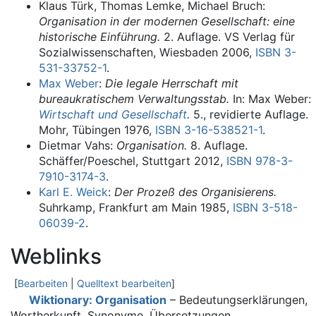
Klaus Türk, Thomas Lemke, Michael Bruch:
Organisation in der modernen Gesellschaft: eine
historische Einführung.
2. Auflage. VS Verlag für
Sozialwissenschaften, Wiesbaden 2006,
ISBN 3-
531-33752-1
.
Max Weber
:
Die legale Herrschaft mit
bureaukratischem Verwaltungsstab.
In: Max Weber:
Wirtschaft und Gesellschaft
.
5., revidierte Auflage.
Mohr, Tübingen 1976,
ISBN 3-16-538521-1
.
Dietmar Vahs:
Organisation.
8. Auflage.
Schäffer/Poeschel, Stuttgart 2012,
ISBN 978-3-
7910-3174-3
.
Karl E. Weick
:
Der Prozeß des Organisierens.
Suhrkamp, Frankfurt am Main 1985,
ISBN 3-518-
06039-2
.
Weblinks
[
Bearbeiten
|
Quelltext bearbeiten
]
Wiktionary: Organisation
– Bedeutungserklärungen,
Wortherkunft, Synonyme, Übersetzungen