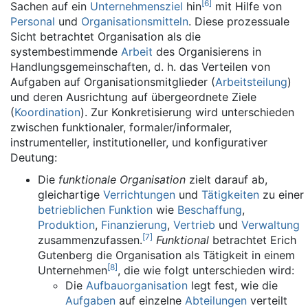
[
6
]
Sachen auf ein
Unternehmensziel
hin
mit Hilfe von
Personal
und
Organisationsmitteln
. Diese prozessuale
Sicht betrachtet Organisation als die
systembestimmende
Arbeit
des Organisierens in
Handlungsgemeinschaften, d. h. das Verteilen von
Aufgaben auf Organisationsmitglieder (
Arbeitsteilung
)
und deren Ausrichtung auf übergeordnete Ziele
(
Koordination
). Zur Konkretisierung wird unterschieden
zwischen funktionaler, formaler/informaler,
instrumenteller, institutioneller, und konfigurativer
Deutung:
Die
funktionale Organisation
zielt darauf ab,
gleichartige
Verrichtungen
und
Tätigkeiten
zu einer
betrieblichen Funktion
wie
Beschaffung
,
Produktion
,
Finanzierung
,
Vertrieb
und
Verwaltung
[
7
]
zusammenzufassen.
Funktional
betrachtet Erich
Gutenberg die Organisation als Tätigkeit in einem
[
8
]
Unternehmen
, die wie folgt unterschieden wird:
Die
Aufbauorganisation
legt fest, wie die
Aufgaben
auf einzelne
Abteilungen
verteilt