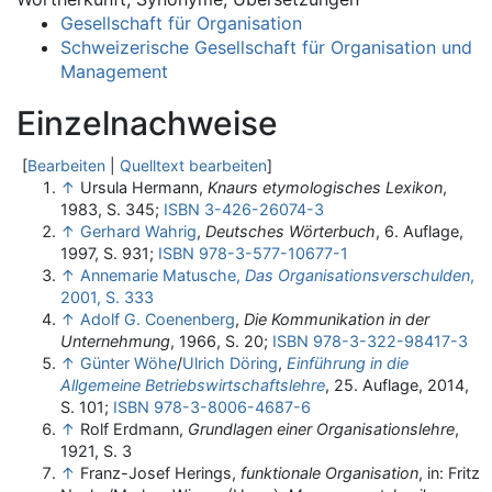
Gesellschaft für Organisation
Schweizerische Gesellschaft für Organisation und
Management
Einzelnachweise
[
Bearbeiten
|
Quelltext bearbeiten
]
↑
Ursula Hermann,
Knaurs etymologisches Lexikon
,
1983, S. 345;
ISBN 3-426-26074-3
↑
Gerhard Wahrig
,
Deutsches Wörterbuch
, 6. Auflage,
1997, S. 931;
ISBN 978-3-577-10677-1
↑
Annemarie Matusche,
Das Organisationsverschulden
,
2001, S. 333
↑
Adolf G. Coenenberg
,
Die Kommunikation in der
Unternehmung
, 1966, S. 20;
ISBN 978-3-322-98417-3
↑
Günter Wöhe
/
Ulrich Döring
,
Einführung in die
Allgemeine Betriebswirtschaftslehre
, 25. Auflage, 2014,
S. 101;
ISBN 978-3-8006-4687-6
↑
Rolf Erdmann,
Grundlagen einer Organisationslehre
,
1921, S. 3
↑
Franz-Josef Herings,
funktionale Organisation
, in: Fritz