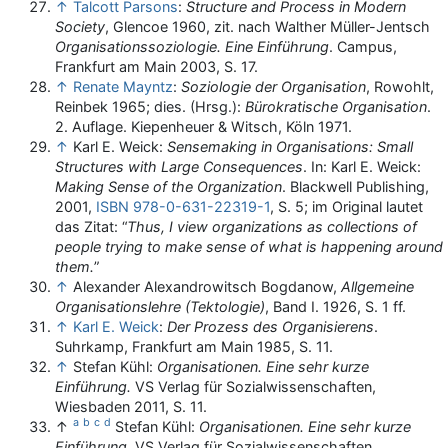
↑
Talcott Parsons
:
Structure and Process in Modern
Society
, Glencoe 1960, zit. nach Walther Müller-Jentsch
Organisationssoziologie. Eine Einführung
. Campus,
Frankfurt am Main 2003, S. 17.
↑
Renate Mayntz
:
Soziologie der Organisation
, Rowohlt,
Reinbek 1965; dies. (Hrsg.):
Bürokratische Organisation
.
2. Auflage. Kiepenheuer & Witsch, Köln 1971.
↑
Karl E. Weick:
Sensemaking in Organisations: Small
Structures with Large Consequences
. In: Karl E. Weick:
Making Sense of the Organization
. Blackwell Publishing,
2001,
ISBN 978-0-631-22319-1
, S. 5; im Original lautet
das Zitat: “
Thus, I view organizations as collections of
people trying to make sense of what is happening around
them.
”
↑
Alexander Alexandrowitsch Bogdanow,
Allgemeine
Organisationslehre (Tektologie)
, Band I. 1926, S. 1 ff.
↑
Karl E. Weick
:
Der Prozess des Organisierens
.
Suhrkamp, Frankfurt am Main 1985, S. 11.
↑
Stefan Kühl:
Organisationen. Eine sehr kurze
Einführung.
VS Verlag für Sozialwissenschaften,
Wiesbaden 2011, S. 11.
a
b
c
d
↑
Stefan Kühl:
Organisationen. Eine sehr kurze
Einführung.
VS Verlag für Sozialwissenschaften,