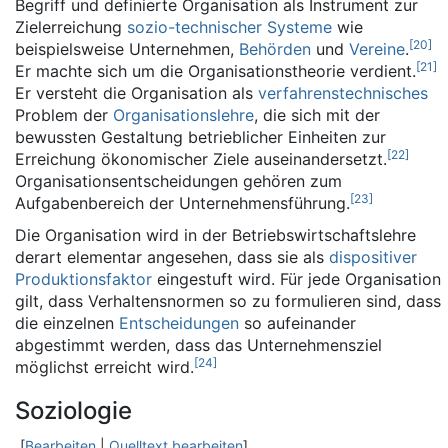
Begriff und definierte Organisation als Instrument zur
Zielerreichung
sozio-technischer Systeme
wie
[
20
]
beispielsweise Unternehmen,
Behörden
und
Vereine
.
[
21
]
Er machte sich um die Organisationstheorie verdient.
Er versteht die Organisation als
verfahrenstechnisches
Problem der
Organisationslehre
, die sich mit der
bewussten Gestaltung betrieblicher Einheiten zur
[
22
]
Erreichung ökonomischer Ziele auseinandersetzt.
Organisationsentscheidungen gehören zum
[
23
]
Aufgabenbereich der Unternehmensführung.
Die Organisation wird in der Betriebswirtschaftslehre
derart elementar angesehen, dass sie als
dispositiver
Produktionsfaktor
eingestuft wird. Für jede Organisation
gilt, dass Verhaltensnormen so zu formulieren sind, dass
die einzelnen
Entscheidungen
so aufeinander
abgestimmt werden, dass das Unternehmensziel
[
24
]
möglichst erreicht wird.
Soziologie
[
Bearbeiten
|
Quelltext bearbeiten
]