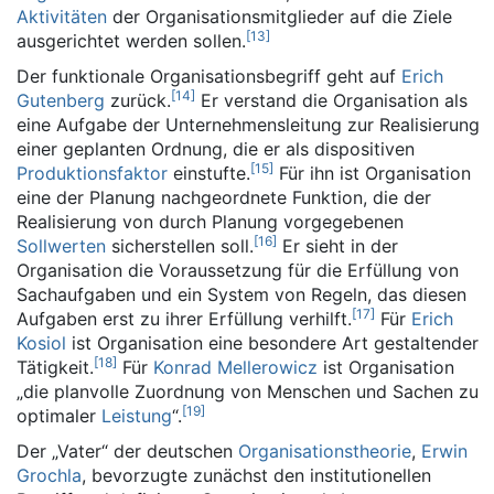
Aktivitäten
der Organisationsmitglieder auf die Ziele
[
13
]
ausgerichtet werden sollen.
Der funktionale Organisationsbegriff geht auf
Erich
[
14
]
Gutenberg
zurück.
Er verstand die Organisation als
eine Aufgabe der Unternehmensleitung zur Realisierung
einer geplanten Ordnung, die er als dispositiven
[
15
]
Produktionsfaktor
einstufte.
Für ihn ist Organisation
eine der Planung nachgeordnete Funktion, die der
Realisierung von durch Planung vorgegebenen
[
16
]
Sollwerten
sicherstellen soll.
Er sieht in der
Organisation die Voraussetzung für die Erfüllung von
Sachaufgaben und ein System von Regeln, das diesen
[
17
]
Aufgaben erst zu ihrer Erfüllung verhilft.
Für
Erich
Kosiol
ist Organisation eine besondere Art gestaltender
[
18
]
Tätigkeit.
Für
Konrad Mellerowicz
ist Organisation
„die planvolle Zuordnung von Menschen und Sachen zu
[
19
]
optimaler
Leistung
“.
Der „Vater“ der deutschen
Organisationstheorie
,
Erwin
Grochla
, bevorzugte zunächst den institutionellen