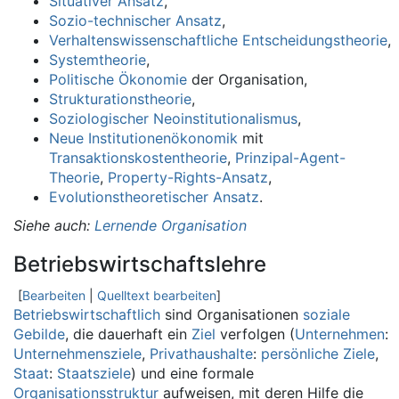
Situativer Ansatz
,
Sozio-technischer Ansatz
,
Verhaltenswissenschaftliche Entscheidungstheorie
,
Systemtheorie
,
Politische Ökonomie
der Organisation,
Strukturationstheorie
,
Soziologischer Neoinstitutionalismus
,
Neue Institutionenökonomik
mit
Transaktionskostentheorie
,
Prinzipal-Agent-
Theorie
,
Property-Rights-Ansatz
,
Evolutionstheoretischer Ansatz
.
Siehe auch
:
Lernende Organisation
Betriebswirtschaftslehre
[
Bearbeiten
|
Quelltext bearbeiten
]
Betriebswirtschaftlich
sind Organisationen
soziale
Gebilde
, die dauerhaft ein
Ziel
verfolgen (
Unternehmen
:
Unternehmensziele
,
Privathaushalte
:
persönliche Ziele
,
Staat
:
Staatsziele
) und eine formale
Organisationsstruktur
aufweisen, mit deren Hilfe die