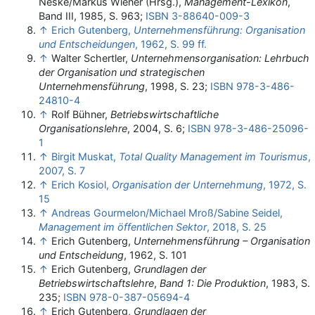
Neske/Markus Wiener (Hrsg.),
Management-Lexikon
,
Band III, 1985, S. 963;
ISBN 3-88640-009-3
↑
Erich Gutenberg,
Unternehmensführung: Organisation
und Entscheidungen
, 1962, S. 99 ff.
↑
Walter Schertler,
Unternehmensorganisation: Lehrbuch
der Organisation und strategischen
Unternehmensführung
, 1998, S. 23;
ISBN 978-3-486-
24810-4
↑
Rolf Bühner,
Betriebswirtschaftliche
Organisationslehre
, 2004, S. 6;
ISBN 978-3-486-25096-
1
↑
Birgit Muskat,
Total Quality Management im Tourismus
,
2007, S. 7
↑
Erich Kosiol,
Organisation der Unternehmung
, 1972, S.
15
↑
Andreas Gourmelon/Michael Mroß/Sabine Seidel,
Management im öffentlichen Sektor
, 2018, S. 25
↑
Erich Gutenberg,
Unternehmensführung – Organisation
und Entscheidung
, 1962, S. 101
↑
Erich Gutenberg,
Grundlagen der
Betriebswirtschaftslehre
,
Band 1: Die Produktion
, 1983, S.
235;
ISBN 978-0-387-05694-4
↑
Erich Gutenberg,
Grundlagen der