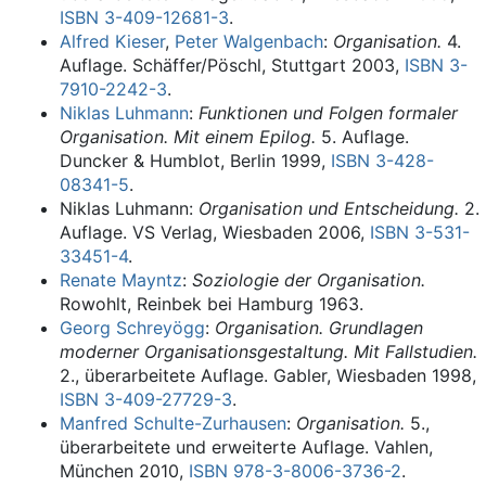
ISBN 3-409-12681-3
.
Alfred Kieser
,
Peter Walgenbach
:
Organisation.
4.
Auflage. Schäffer/Pöschl, Stuttgart 2003,
ISBN 3-
7910-2242-3
.
Niklas Luhmann
:
Funktionen und Folgen formaler
Organisation. Mit einem Epilog.
5. Auflage.
Duncker & Humblot, Berlin 1999,
ISBN 3-428-
08341-5
.
Niklas Luhmann:
Organisation und Entscheidung.
2.
Auflage. VS Verlag, Wiesbaden 2006,
ISBN 3-531-
33451-4
.
Renate Mayntz
:
Soziologie der Organisation.
Rowohlt, Reinbek bei Hamburg 1963.
Georg Schreyögg
:
Organisation. Grundlagen
moderner Organisationsgestaltung. Mit Fallstudien.
2., überarbeitete Auflage. Gabler, Wiesbaden 1998,
ISBN 3-409-27729-3
.
Manfred Schulte-Zurhausen
:
Organisation.
5.,
überarbeitete und erweiterte Auflage. Vahlen,
München 2010,
ISBN 978-3-8006-3736-2
.