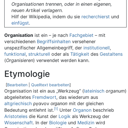
Organisationen trennen, oder in einen eigenen,
neuen Artikel verlagern.
Hilf der Wikipedia, indem du sie
recherchierst
und
einfügst
.
Organisation
ist ein – je nach
Fachgebiet
– mit
verschiedenen
Begriffsinhalten
versehener
unspezifischer Allgemeinbegriff, der
institutionell
,
funktional
,
strukturell
oder als
Tätigkeit
des
Gestaltens
(
Organisieren
) verwendet werden kann.
Etymologie
[
Bearbeiten
|
Quelltext bearbeiten
]
Organisation ist ein aus „Werkzeug“ (
lateinisch
organum
)
abgeleitetes
Fremdwort
, das wiederum aus
altgriechisch
ργανον
mit der gleichen
organon
[
1
]
Bedeutung entlehnt ist.
Unter
Organon
beschrieb
Aristoteles
die Kunst der
Logik
als Werkzeug der
Wissenschaft
. In der
Biologie
und
Medizin
wird