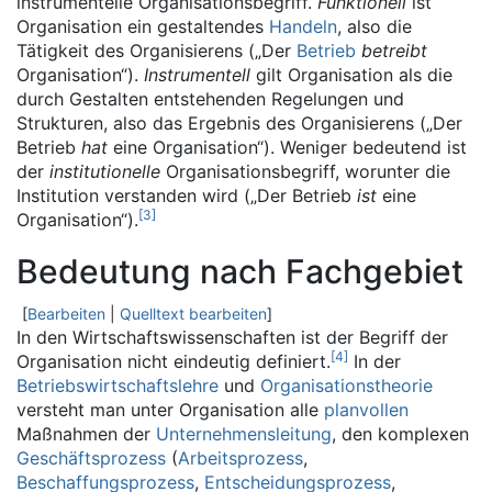
instrumentelle Organisationsbegriff.
Funktionell
ist
Organisation ein gestaltendes
Handeln
, also die
Tätigkeit des Organisierens („Der
Betrieb
betreibt
Organisation“).
Instrumentell
gilt Organisation als die
durch Gestalten entstehenden Regelungen und
Strukturen, also das Ergebnis des Organisierens („Der
Betrieb
hat
eine Organisation“). Weniger bedeutend ist
der
institutionelle
Organisationsbegriff, worunter die
Institution verstanden wird („Der Betrieb
ist
eine
[
3
]
Organisation“).
Bedeutung nach Fachgebiet
[
Bearbeiten
|
Quelltext bearbeiten
]
In den Wirtschaftswissenschaften ist der Begriff der
[
4
]
Organisation nicht eindeutig definiert.
In der
Betriebswirtschaftslehre
und
Organisationstheorie
versteht man unter Organisation alle
planvollen
Maßnahmen der
Unternehmensleitung
, den komplexen
Geschäftsprozess
(
Arbeitsprozess
,
Beschaffungsprozess
,
Entscheidungsprozess
,