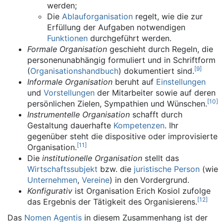
werden;
Die
Ablauforganisation
regelt, wie die zur
Erfüllung der Aufgaben notwendigen
Funktionen
durchgeführt werden.
Formale Organisation
geschieht durch Regeln, die
personenunabhängig formuliert und in Schriftform
[
9
]
(
Organisationshandbuch
) dokumentiert sind.
Informale Organisation
beruht auf
Einstellungen
und
Vorstellungen
der Mitarbeiter sowie auf deren
[
10
]
persönlichen Zielen, Sympathien und Wünschen.
Instrumentelle Organisation
schafft durch
Gestaltung dauerhafte
Kompetenzen
. Ihr
gegenüber steht die dispositive oder improvisierte
[
11
]
Organisation.
Die
institutionelle Organisation
stellt das
Wirtschaftssubjekt
bzw. die
juristische Person
(wie
Unternehmen
,
Vereine
) in den Vordergrund.
Konfigurativ
ist Organisation Erich Kosiol zufolge
[
12
]
das Ergebnis der Tätigkeit des Organisierens.
Das
Nomen Agentis
in diesem Zusammenhang ist der