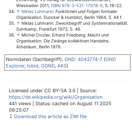
Wiesbaden 2011,
ISBN 978-3-531-17978-0
,
S.
16–22
.
↑
Niklas Luhmann
:
Funktionen und Folgen formaler
Organisation.
Duncker & Humblot, Berlin 1964, S. 44 f.
↑
Niklas Luhmann:
Zweckbegriff und Systemrationalität.
Suhrkamp, Frankfurt 1973, S. 46.
↑
Michel Crozier, Erhard Friedberg:
Macht und
Organisation. Die Zwänge kollektiven Handelns.
Äthenäum, Berlin 1979.
Normdaten (Sachbegriff):
GND
:
4043774-7
(
GND
Explorer
,
lobid
,
OGND
,
AKS
)
Licensed under CC BY-SA 3.0 | Source:
https://de.wikipedia.org/wiki/Organisation
441 views | Status: cached on August 11 2025
09:25:07
↧ Download this article as ZWI file