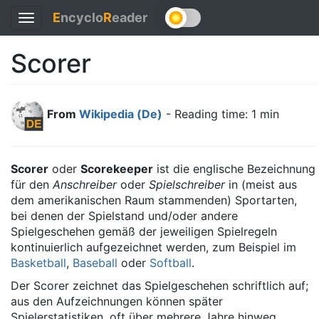
E
ncyclo
R
eader
Toggle
navigation
Scorer
From
Wikipedia (De)
- Reading time: 1 min
Scorer
oder
Scorekeeper
ist die englische Bezeichnung
für den
Anschreiber
oder
Spielschreiber
in (meist aus
dem amerikanischen Raum stammenden) Sportarten,
bei denen der Spielstand und/oder andere
Spielgeschehen gemäß der jeweiligen Spielregeln
kontinuierlich aufgezeichnet werden, zum Beispiel im
Basketball
,
Baseball
oder
Softball
.
Der Scorer zeichnet das Spielgeschehen schriftlich auf;
aus den Aufzeichnungen können später
Spielerstatistiken, oft über mehrere Jahre hinweg,