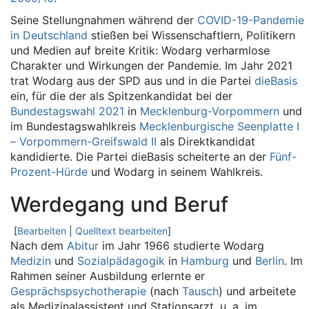
Seine Stellungnahmen während der
COVID-19-Pandemie
in Deutschland
stießen bei Wissenschaftlern, Politikern
und Medien auf breite Kritik: Wodarg verharmlose
Charakter und Wirkungen der Pandemie. Im Jahr 2021
trat Wodarg aus der SPD aus und in die Partei
dieBasis
ein, für die der als Spitzenkandidat bei der
Bundestagswahl 2021
in
Mecklenburg-Vorpommern
und
im Bundestagswahlkreis
Mecklenburgische Seenplatte I
– Vorpommern-Greifswald II
als Direktkandidat
kandidierte. Die Partei dieBasis scheiterte an der
Fünf-
Prozent-Hürde
und Wodarg in seinem Wahlkreis.
Werdegang und Beruf
[
Bearbeiten
|
Quelltext bearbeiten
]
Nach dem
Abitur
im Jahr 1966 studierte Wodarg
Medizin
und
Sozialpädagogik
in
Hamburg
und
Berlin
. Im
Rahmen seiner Ausbildung erlernte er
Gesprächspsychotherapie
(nach
Tausch
) und arbeitete
als Medizinalassistent und Stationsarzt, u. a. im