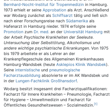
Bernhard-Nocht-Institut für Tropenmedizin
in Hamburg.
1973 erhielt er seine
Approbation
als Arzt. Anschließend
war Wodarg zunächst als
Schiffsarzt
tätig und ließ sich
nach einer Forschungsreise nach
Südamerika
als
Hafenarzt in Hamburg nieder. 1974 erfolgte seine
Promotion
zum
Dr. med.
an der
Universität Hamburg
mit
der Arbeit
Psychische Krankheiten der Seeleute.
Untersuchung über Selbsttötung, Alkoholismus und
andere wichtige psychiatrische Erkrankungen.
Von 1975
bis 1979 arbeitete er als Lehrer an der
Krankenpflegeschule des Allgemeinen Krankenhauses
Hamburg-Wandsbek (heute
Asklepios Klinik Wandsbek
).
Seine
internistische
und
pneumologische
Facharztausbildung
absolvierte er im AK Wandsbek und
in der
Lungen-Fachklinik Großhansdorf
.
Wodarg besitzt insgesamt drei Facharztqualifikationen:
Facharzt für Innere Krankheiten – Pneumologie, Facharzt
für Hygiene – Umweltmedizin und Facharzt für
[
1
]
Öffentliches Gesundheitswesen – Sozialmedizin.