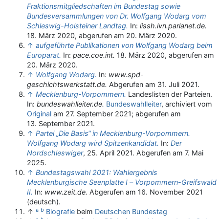
Fraktionsmitgliedschaften im Bundestag sowie
Bundesversammlungen von Dr. Wolfgang Wodarg vom
Schleswig-Holsteiner Landtag.
In:
lissh.lvn.parlanet.de.
18. März 2020,
abgerufen am 20. März 2020
.
↑
aufgeführte Publikationen von Wolfgang Wodarg beim
Europarat.
In:
pace.coe.int.
18. März 2020,
abgerufen am
20. März 2020
.
↑
Wolfgang Wodarg.
In:
www.spd-
geschichtswerkstatt.de.
Abgerufen am 31. Juli 2021
.
↑
Mecklenburg-Vorpommern.
Landeslisten der Parteien.
In:
bundeswahlleiter.de.
Bundeswahlleiter
, archiviert vom
Original
am
27. September 2021
;
abgerufen am
13. September 2021
.
↑
Partei „Die Basis“ in Mecklenburg-Vorpommern.
Wolfgang Wodarg wird Spitzenkandidat.
In:
Der
Nordschleswiger
, 25. April 2021. Abgerufen am 7. Mai
2025.
↑
Bundestagswahl 2021: Wahlergebnis
Mecklenburgische Seenplatte I – Vorpommern-Greifswald
II.
In:
www.zeit.de.
Abgerufen am 16. November 2021
(deutsch).
a
b
↑
Biografie
beim
Deutschen Bundestag