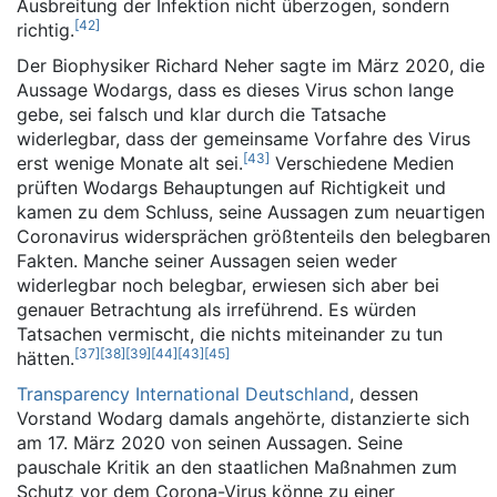
Ausbreitung der Infektion nicht überzogen, sondern
[
42
]
richtig.
Der Biophysiker Richard Neher sagte im März 2020, die
Aussage Wodargs, dass es dieses Virus schon lange
gebe, sei falsch und klar durch die Tatsache
widerlegbar, dass der gemeinsame Vorfahre des Virus
[
43
]
erst wenige Monate alt sei.
Verschiedene Medien
prüften Wodargs Behauptungen auf Richtigkeit und
kamen zu dem Schluss, seine Aussagen zum neuartigen
Coronavirus widersprächen größtenteils den belegbaren
Fakten. Manche seiner Aussagen seien weder
widerlegbar noch belegbar, erwiesen sich aber bei
genauer Betrachtung als irreführend. Es würden
Tatsachen vermischt, die nichts miteinander zu tun
[
37
]
[
38
]
[
39
]
[
44
]
[
43
]
[
45
]
hätten.
Transparency International Deutschland
, dessen
Vorstand Wodarg damals angehörte, distanzierte sich
am 17. März 2020 von seinen Aussagen. Seine
pauschale Kritik an den staatlichen Maßnahmen zum
Schutz vor dem Corona-Virus könne zu einer