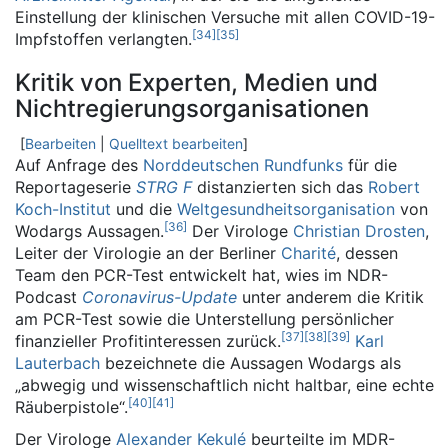
Einstellung der klinischen Versuche mit allen COVID-19-
[
34
]
[
35
]
Impfstoffen verlangten.
Kritik von Experten, Medien und
Nichtregierungsorganisationen
[
Bearbeiten
|
Quelltext bearbeiten
]
Auf Anfrage des
Norddeutschen Rundfunks
für die
Reportageserie
STRG F
distanzierten sich das
Robert
Koch-Institut
und die
Weltgesundheitsorganisation
von
[
36
]
Wodargs Aussagen.
Der Virologe
Christian Drosten
,
Leiter der Virologie an der Berliner
Charité
, dessen
Team den PCR-Test entwickelt hat, wies im NDR-
Podcast
Coronavirus-Update
unter anderem die Kritik
am PCR-Test sowie die Unterstellung persönlicher
[
37
]
[
38
]
[
39
]
finanzieller Profitinteressen zurück.
Karl
Lauterbach
bezeichnete die Aussagen Wodargs als
„abwegig und wissenschaftlich nicht haltbar, eine echte
[
40
]
[
41
]
Räuberpistole“.
Der Virologe
Alexander Kekulé
beurteilte im MDR-