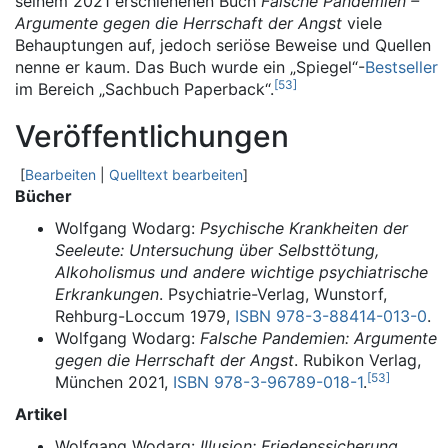
seinem 2021 erschienenen Buch
Falsche Pandemien –
Argumente gegen die Herrschaft der Angst
viele
Behauptungen auf, jedoch seriöse Beweise und Quellen
nenne er kaum. Das Buch wurde ein „Spiegel“-
Bestseller
[
53
]
im Bereich „Sachbuch Paperback“.
Veröffentlichungen
[
Bearbeiten
|
Quelltext bearbeiten
]
Bücher
Wolfgang Wodarg:
Psychische Krankheiten der
Seeleute: Untersuchung über Selbsttötung,
Alkoholismus und andere wichtige psychiatrische
Erkrankungen
. Psychiatrie-Verlag, Wunstorf,
Rehburg-Loccum 1979,
ISBN 978-3-88414-013-0
.
Wolfgang Wodarg:
Falsche Pandemien: Argumente
gegen die Herrschaft der Angst
. Rubikon Verlag,
[
53
]
München 2021,
ISBN 978-3-96789-018-1
.
Artikel
Wolfgang Wodarg:
Illusion: Friedenssicherung