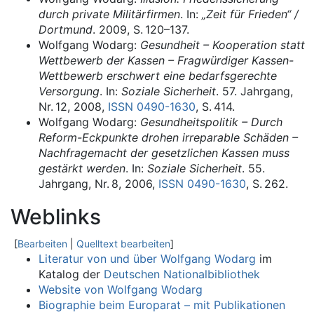
durch private Militärfirmen
. In:
„Zeit für Frieden“ /
Dortmund
. 2009,
S.
120–137
.
Wolfgang Wodarg:
Gesundheit – Kooperation statt
Wettbewerb der Kassen – Fragwürdiger Kassen-
Wettbewerb erschwert eine bedarfsgerechte
Versorgung
. In:
Soziale Sicherheit
. 57. Jahrgang,
Nr.
12
, 2008,
ISSN
0490-1630
,
S.
414
.
Wolfgang Wodarg:
Gesundheitspolitik – Durch
Reform-Eckpunkte drohen irreparable Schäden –
Nachfragemacht der gesetzlichen Kassen muss
gestärkt werden
. In:
Soziale Sicherheit
. 55.
Jahrgang,
Nr.
8
, 2006,
ISSN
0490-1630
,
S.
262
.
Weblinks
[
Bearbeiten
|
Quelltext bearbeiten
]
Literatur von und über Wolfgang Wodarg
im
Katalog der
Deutschen Nationalbibliothek
Website von Wolfgang Wodarg
Biographie beim Europarat – mit Publikationen