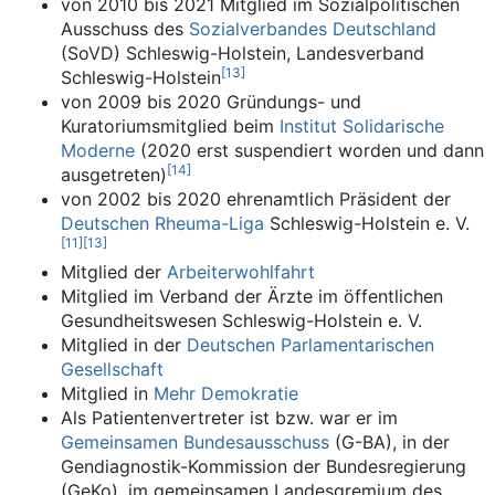
von 2010 bis 2021 Mitglied im Sozialpolitischen
Ausschuss des
Sozialverbandes Deutschland
(SoVD) Schleswig-Holstein, Landesverband
[
13
]
Schleswig-Holstein
von 2009 bis 2020 Gründungs- und
Kuratoriumsmitglied beim
Institut Solidarische
Moderne
(2020 erst suspendiert worden und dann
[
14
]
ausgetreten)
von 2002 bis 2020 ehrenamtlich Präsident der
Deutschen Rheuma-Liga
Schleswig-Holstein e. V.
[
11
]
[
13
]
Mitglied der
Arbeiterwohlfahrt
Mitglied im Verband der Ärzte im öffentlichen
Gesundheitswesen Schleswig-Holstein e. V.
Mitglied in der
Deutschen Parlamentarischen
Gesellschaft
Mitglied in
Mehr Demokratie
Als Patientenvertreter ist bzw. war er im
Gemeinsamen Bundesausschuss
(G-BA), in der
Gendiagnostik-Kommission der Bundesregierung
(GeKo), im gemeinsamen Landesgremium des