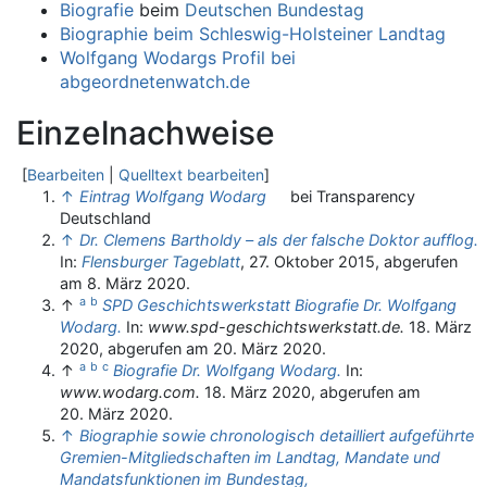
Biografie
beim
Deutschen Bundestag
Biographie beim Schleswig-Holsteiner Landtag
Wolfgang Wodargs Profil bei
abgeordnetenwatch.de
Einzelnachweise
[
Bearbeiten
|
Quelltext bearbeiten
]
↑
Eintrag Wolfgang Wodarg
bei Transparency
Deutschland
↑
Dr. Clemens Bartholdy – als der falsche Doktor aufflog.
In:
Flensburger Tageblatt
, 27. Oktober 2015, abgerufen
am 8. März 2020.
a
b
↑
SPD Geschichtswerkstatt Biografie Dr. Wolfgang
Wodarg.
In:
www.spd-geschichtswerkstatt.de.
18. März
2020,
abgerufen am 20. März 2020
.
a
b
c
↑
Biografie Dr. Wolfgang Wodarg.
In:
www.wodarg.com.
18. März 2020,
abgerufen am
20. März 2020
.
↑
Biographie sowie chronologisch detailliert aufgeführte
Gremien-Mitgliedschaften im Landtag, Mandate und
Mandatsfunktionen im Bundestag,