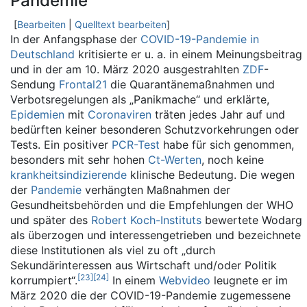
Pandemie
[
Bearbeiten
|
Quelltext bearbeiten
]
In der Anfangsphase der
COVID-19-Pandemie in
Deutschland
kritisierte er u. a. in einem Meinungsbeitrag
und in der am 10. März 2020 ausgestrahlten
ZDF
-
Sendung
Frontal21
die Quarantänemaßnahmen und
Verbotsregelungen als „Panikmache“ und erklärte,
Epidemien
mit
Coronaviren
träten jedes Jahr auf und
bedürften keiner besonderen Schutzvorkehrungen oder
Tests. Ein positiver
PCR-Test
habe für sich genommen,
besonders mit sehr hohen
Ct-Werten
, noch keine
krankheitsindizierende
klinische Bedeutung. Die wegen
der
Pandemie
verhängten Maßnahmen der
Gesundheitsbehörden und die Empfehlungen der WHO
und später des
Robert Koch-Instituts
bewertete Wodarg
als überzogen und interessengetrieben und bezeichnete
diese Institutionen als viel zu oft „durch
Sekundärinteressen aus Wirtschaft und/oder Politik
[
23
]
[
24
]
korrumpiert“.
In einem
Webvideo
leugnete er im
März 2020 die der COVID-19-Pandemie zugemessene