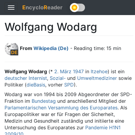
E
ncyclo
R
eader
Toggle
navigation
Wolfgang Wodarg
From
Wikipedia (De)
- Reading time: 15 min
Wolfgang Wodarg
(*
2. März
1947
in
Itzehoe
) ist ein
deutscher
Internist
,
Sozial-
und
Umweltmediziner
sowie
Politiker (
dieBasis
, vorher
SPD
).
Wodarg war von 1994 bis 2009 Abgeordneter der SPD-
Fraktion im
Bundestag
und anschließend Mitglied der
Parlamentarischen Versammlung des Europarates
. Als
Europapolitiker war er für Fragen der Sicherheit,
Medizin und Gesundheit zuständig und initiierte eine
Untersuchung des Europarates zur
Pandemie H1N1
2009/10
.