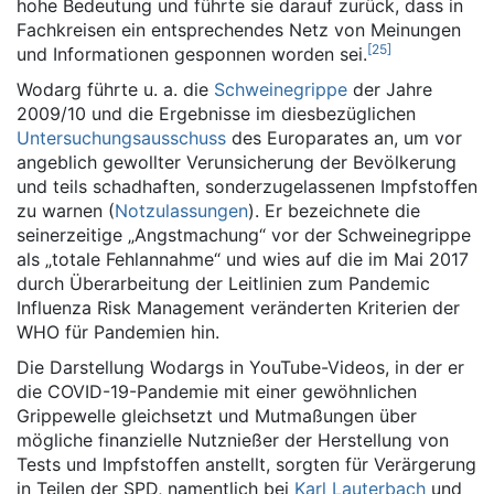
hohe Bedeutung und führte sie darauf zurück, dass in
Fachkreisen ein entsprechendes Netz von Meinungen
[
25
]
und Informationen gesponnen worden sei.
Wodarg führte u. a. die
Schweinegrippe
der Jahre
2009/10 und die Ergebnisse im diesbezüglichen
Untersuchungsausschuss
des Europarates an, um vor
angeblich gewollter Verunsicherung der Bevölkerung
und teils schadhaften, sonderzugelassenen Impfstoffen
zu warnen (
Notzulassungen
). Er bezeichnete die
seinerzeitige „Angstmachung“ vor der Schweinegrippe
als „totale Fehlannahme“ und wies auf die im Mai 2017
durch Überarbeitung der Leitlinien zum Pandemic
Influenza Risk Management veränderten Kriterien der
WHO für Pandemien hin.
Die Darstellung Wodargs in YouTube-Videos, in der er
die COVID-19-Pandemie mit einer gewöhnlichen
Grippewelle gleichsetzt und Mutmaßungen über
mögliche finanzielle Nutznießer der Herstellung von
Tests und Impfstoffen anstellt, sorgten für Verärgerung
in Teilen der SPD, namentlich bei
Karl Lauterbach
und