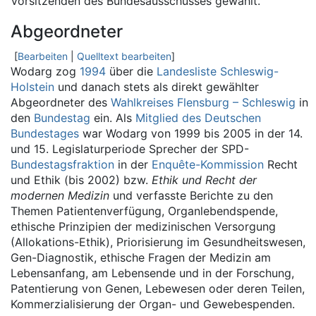
Vorsitzenden des Bundesausschusses gewählt.
Abgeordneter
[
Bearbeiten
|
Quelltext bearbeiten
]
Wodarg zog
1994
über die
Landesliste
Schleswig-
Holstein
und danach stets als direkt gewählter
Abgeordneter des
Wahlkreises
Flensburg – Schleswig
in
den
Bundestag
ein. Als
Mitglied des Deutschen
Bundestages
war Wodarg von 1999 bis 2005 in der 14.
und 15. Legislaturperiode Sprecher der SPD-
Bundestagsfraktion
in der
Enquête-Kommission
Recht
und Ethik (bis 2002) bzw.
Ethik und Recht der
modernen Medizin
und verfasste Berichte zu den
Themen Patientenverfügung, Organlebendspende,
ethische Prinzipien der medizinischen Versorgung
(Allokations-Ethik), Priorisierung im Gesundheitswesen,
Gen-Diagnostik, ethische Fragen der Medizin am
Lebensanfang, am Lebensende und in der Forschung,
Patentierung von Genen, Lebewesen oder deren Teilen,
Kommerzialisierung der Organ- und Gewebespenden.