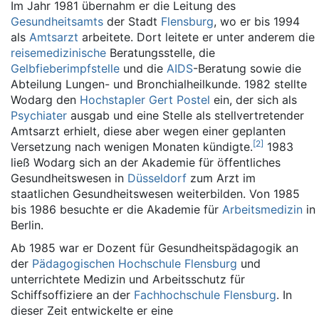
Im Jahr 1981 übernahm er die Leitung des
Gesundheitsamts
der Stadt
Flensburg
, wo er bis 1994
als
Amtsarzt
arbeitete. Dort leitete er unter anderem die
reisemedizinische
Beratungsstelle, die
Gelbfieberimpfstelle
und die
AIDS
-Beratung sowie die
Abteilung Lungen- und Bronchialheilkunde. 1982 stellte
Wodarg den
Hochstapler
Gert Postel
ein, der sich als
Psychiater
ausgab und eine Stelle als stellvertretender
Amtsarzt erhielt, diese aber wegen einer geplanten
[
2
]
Versetzung nach wenigen Monaten kündigte.
1983
ließ Wodarg sich an der Akademie für öffentliches
Gesundheitswesen in
Düsseldorf
zum Arzt im
staatlichen Gesundheitswesen weiterbilden. Von 1985
bis 1986 besuchte er die Akademie für
Arbeitsmedizin
in
Berlin.
Ab 1985 war er Dozent für Gesundheitspädagogik an
der
Pädagogischen Hochschule Flensburg
und
unterrichtete Medizin und Arbeitsschutz für
Schiffsoffiziere an der
Fachhochschule Flensburg
. In
dieser Zeit entwickelte er eine