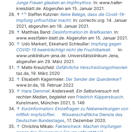
Junge Frauen glauben an Impfmythos.
In:
www.haller-
kreisblatt.de.
Abgerufen am 15. Januar 2021
.
a
b
↑
Steffen Kutzner:
Keine Belege, dass die Covid-19-
Impfung unfruchtbar macht.
In:
correctiv.org.
14. Januar
2021,
abgerufen am 19. Januar 2021
.
↑
Matthias Band:
Desinformation im Briefkasten.
In:
www.westfalen-blatt.de.
Abgerufen am 15. Januar 2021
.
↑
Udo Markert, Ekkehard Schleußer:
Impfung gegen
COVID-19 beeinträchtigt nicht die Fruchtbarkeit.
In:
www.uniklinikum-jena.de.
Universitätsklinikum Jena,
abgerufen am 29. März 2021
.
↑
Malte Kreutzfeld:
Gefährliche Verschwörungstheorien
taz.de, 19. März 2020
↑
Elisabeth Kagermeier:
Der Sender der Querdenker?
www.br.de, 18. Februar 2022
↑
Hans Demmel
:
Anderswelt. Ein Selbstversuch mit
rechten Medien, begleitet von
Friedrich Küppersbusch
.
Kunstmann, München 2021, S. 149
↑
Kurzinformation: Einzelfragen zu Nebenwirkungen von
mRNA-Impfstoffen.
Wissenschaftliche Dienste des
Deutschen Bundestages
, 17. Dezember 2020.
↑
Christina Mikalo:
Faktencheck: Machen Impfungen