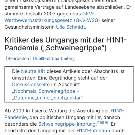
einem risikoadjustierten Landesgesundheitsfonds
gemeinsame Verträge auf Landesebene abschließen. Er
stimmte deshalb 2007 gegen das
GKV-
Wettbewerbsstärkungsgesetz (GKV-WSG)
seiner
Gesundheitsministerin
Ulla Schmidt
.
Kritiker des Umgangs mit der H1N1-
Pandemie („Schweinegrippe“)
[
Bearbeiten
|
Quelltext bearbeiten
]
Die
Neutralität
dieses Artikels oder Abschnitts ist
umstritten. Eine Begründung steht auf der
Diskussionsseite
im Abschnitt
„
Nochmals_Schweinegrippe_-
_Outcome_immer_noch_unklar
“.
Ab 2009 kritisierte Wodarg die Ausrufung der
H1N1-
Pandemie
, den politischen Umgang mit ihr, danach
[
15
]
[
16
]
besonders die
Schweinegrippe-Impfung
.
Er
beurteilte den Umgang mit der
H1N1-Infektion
durch