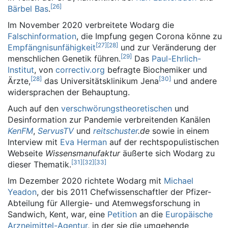
[
26
]
Bärbel Bas
.
Im November 2020 verbreitete Wodarg die
Falschinformation
, die Impfung gegen Corona könne zu
[
27
]
[
28
]
Empfängnisunfähigkeit
und zur Veränderung der
[
29
]
menschlichen Genetik führen.
Das
Paul-Ehrlich-
Institut
, von
correctiv.org
befragte Biochemiker und
[
28
]
[
30
]
Ärzte,
das Universitätsklinikum Jena
und andere
widersprachen der Behauptung.
Auch auf den
verschwörungstheoretischen
und
Desinformation zur Pandemie verbreitenden Kanälen
KenFM
,
ServusTV
und
reitschuster
.de
sowie in einem
Interview mit
Eva Herman
auf der rechtspopulistischen
Webseite
Wissensmanufaktur
äußerte sich Wodarg zu
[
31
]
[
32
]
[
33
]
dieser Thematik.
Im Dezember 2020 richtete Wodarg mit
Michael
Yeadon
, der bis 2011 Chefwissenschaftler der Pfizer-
Abteilung für Allergie- und Atemwegsforschung in
Sandwich, Kent, war, eine
Petition
an die
Europäische
Arzneimittel-Agentur
, in der sie die umgehende