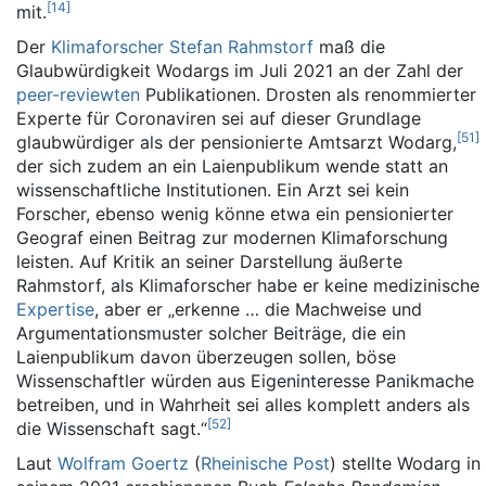
[
14
]
mit.
Der
Klimaforscher
Stefan Rahmstorf
maß die
Glaubwürdigkeit Wodargs im Juli 2021 an der Zahl der
peer-reviewten
Publikationen. Drosten als renommierter
Experte für Coronaviren sei auf dieser Grundlage
[
51
]
glaubwürdiger als der pensionierte Amtsarzt Wodarg,
der sich zudem an ein Laienpublikum wende statt an
wissenschaftliche Institutionen. Ein Arzt sei kein
Forscher, ebenso wenig könne etwa ein pensionierter
Geograf einen Beitrag zur modernen Klimaforschung
leisten. Auf Kritik an seiner Darstellung äußerte
Rahmstorf, als Klimaforscher habe er keine medizinische
Expertise
, aber er „erkenne … die Machweise und
Argumentationsmuster solcher Beiträge, die ein
Laienpublikum davon überzeugen sollen, böse
Wissenschaftler würden aus Eigeninteresse Panikmache
betreiben, und in Wahrheit sei alles komplett anders als
[
52
]
die Wissenschaft sagt.“
Laut
Wolfram Goertz
(
Rheinische Post
) stellte Wodarg in