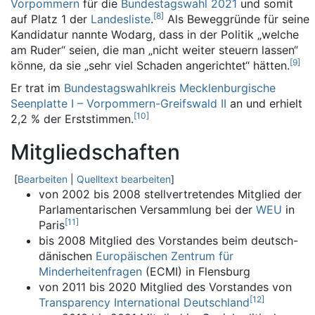
Vorpommern
für die
Bundestagswahl 2021
und somit
[
8
]
auf Platz 1 der
Landesliste
.
Als Beweggründe für seine
Kandidatur nannte Wodarg, dass in der Politik „welche
am Ruder“ seien, die man „nicht weiter steuern lassen“
[
9
]
könne, da sie „sehr viel Schaden angerichtet“ hätten.
Er trat im
Bundestagswahlkreis Mecklenburgische
Seenplatte I – Vorpommern-Greifswald II
an und erhielt
[
10
]
2,2 % der Erststimmen.
Mitgliedschaften
[
Bearbeiten
|
Quelltext bearbeiten
]
von 2002 bis 2008 stellvertretendes Mitglied der
Parlamentarischen Versammlung bei der
WEU
in
[
11
]
Paris
bis 2008 Mitglied des Vorstandes beim deutsch-
dänischen
Europäischen Zentrum für
Minderheitenfragen
(ECMI) in Flensburg
von 2011 bis 2020 Mitglied des Vorstandes von
[
12
]
Transparency International Deutschland