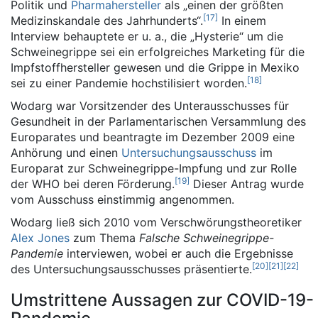
Politik und
Pharmahersteller
als „einen der größten
[
17
]
Medizinskandale des Jahrhunderts“.
In einem
Interview behauptete er u. a., die „Hysterie“ um die
Schweinegrippe sei ein erfolgreiches Marketing für die
Impfstoffhersteller gewesen und die Grippe in Mexiko
[
18
]
sei zu einer Pandemie hochstilisiert worden.
Wodarg war Vorsitzender des Unterausschusses für
Gesundheit in der Parlamentarischen Versammlung des
Europarates und beantragte im Dezember 2009 eine
Anhörung und einen
Untersuchungsausschuss
im
Europarat zur Schweinegrippe-Impfung und zur Rolle
[
19
]
der WHO bei deren Förderung.
Dieser Antrag wurde
vom Ausschuss einstimmig angenommen.
Wodarg ließ sich 2010 vom Verschwörungstheoretiker
Alex Jones
zum Thema
Falsche Schweinegrippe-
Pandemie
interviewen, wobei er auch die Ergebnisse
[
20
]
[
21
]
[
22
]
des Untersuchungsausschusses präsentierte.
Umstrittene Aussagen zur COVID-19-