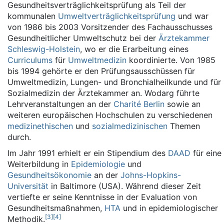
Gesundheitsverträglichkeitsprüfung als Teil der
kommunalen
Umweltverträglichkeitsprüfung
und war
von 1986 bis 2003 Vorsitzender des Fachausschusses
Gesundheitlicher Umweltschutz bei der
Ärztekammer
Schleswig-Holstein
, wo er die Erarbeitung eines
Curriculums
für
Umweltmedizin
koordinierte. Von 1985
bis 1994 gehörte er den Prüfungsausschüssen für
Umweltmedizin, Lungen- und Bronchialheilkunde und für
Sozialmedizin der Ärztekammer an. Wodarg führte
Lehrveranstaltungen an der
Charité Berlin
sowie an
weiteren europäischen Hochschulen zu verschiedenen
medizinethischen
und
sozialmedizinischen
Themen
durch.
Im Jahr 1991 erhielt er ein Stipendium des
DAAD
für eine
Weiterbildung in
Epidemiologie
und
Gesundheitsökonomie
an der
Johns-Hopkins-
Universität
in Baltimore (USA). Während dieser Zeit
vertiefte er seine Kenntnisse in der Evaluation von
Gesundheitsmaßnahmen,
HTA
und in epidemiologischer
[
3
]
[
4
]
Methodik.