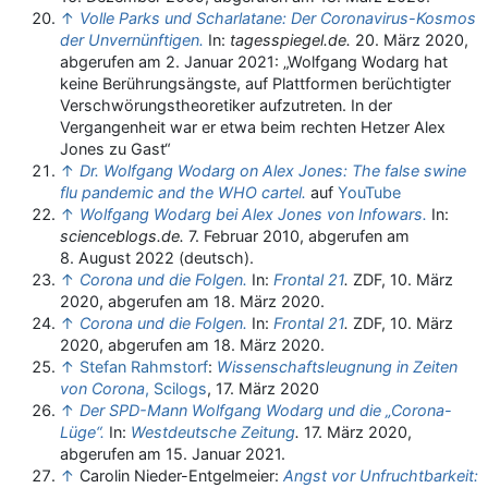
↑
Volle Parks und Scharlatane: Der Coronavirus-Kosmos
der Unvernünftigen.
In:
tagesspiegel.de.
20. März 2020,
abgerufen am 2. Januar 2021
: „Wolfgang Wodarg hat
keine Berührungsängste, auf Plattformen berüchtigter
Verschwörungstheoretiker aufzutreten. In der
Vergangenheit war er etwa beim rechten Hetzer Alex
Jones zu Gast“
↑
Dr. Wolfgang Wodarg on Alex Jones: The false swine
flu pandemic and the WHO cartel.
auf
YouTube
↑
Wolfgang Wodarg bei Alex Jones von Infowars.
In:
scienceblogs.de.
7. Februar 2010,
abgerufen am
8. August 2022
(deutsch).
↑
Corona und die Folgen.
In:
Frontal 21
.
ZDF, 10. März
2020,
abgerufen am 18. März 2020
.
↑
Corona und die Folgen.
In:
Frontal 21
.
ZDF, 10. März
2020,
abgerufen am 18. März 2020
.
↑
Stefan Rahmstorf
:
Wissenschaftsleugnung in Zeiten
von Corona
,
Scilogs
, 17. März 2020
↑
Der SPD-Mann Wolfgang Wodarg und die „Corona-
Lüge“.
In:
Westdeutsche Zeitung
.
17. März 2020,
abgerufen am 15. Januar 2021
.
↑
Carolin Nieder-Entgelmeier:
Angst vor Unfruchtbarkeit: