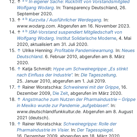
a
b
↑
In eigener Sache: Rücktritt von Vorstandsmitglied
Wolfgang Wodarg.
In: Transparency Deutschland, 26.
September 2020.
a
b
↑
Kurzvita / Ausführlicher Werdegang.
In:
www.wodarg.com.
Abgerufen am 16. November 2023
.
a
b
↑
ISM-Vorstand suspendiert Mitgliedschaft von
Wolfgang Wodarg.
Institut Solidarische Moderne
, 4. Mai
2020, aktualisiert am 31. Juli 2020.
↑
Ulrike Henning:
Profitable Pandemiewarnung.
In:
Neues
Deutschland
.
6. Februar 2010,
abgerufen am 8. März
2020
.
↑
Katja Schmidt:
Hype um Schweinegrippe: „Es stinkt
nach Einfluss der Industrie“.
In:
Die Tageszeitung
.
25. Januar 2010,
abgerufen am 1. Juli 2019
.
↑
Rainer Woratschka:
Schweinerei mit der Grippe
, 16.
Dezember 2009,
Die Zeit
, abgerufen im März 2020.
↑
Angstmache zum Nutzen der Pharmaindustrie – Grippe
in Mexiko wurde zur Pandemie „aufgeblasen“.
In:
www.deutschlandfunkkultur.de.
Abgerufen am 8. August
2021
(deutsch).
↑
Rainer Woratschka:
Schweinegrippe: Rolle der
Pharmaindustrie im Visier.
In:
Der Tagesspiegel
.
16. Dezember 2009,
abgerufen am 18. März 2020
.