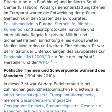
Directeur pour la Bioéthique) und im North-South-
Center (Lissabon). Wodargs Berichterstattungsthemen
im Europarat waren: die Entwicklung der grünen
Gentechnik in den Staaten des Europarates,
Palliativmedizin
in Europa,
Sterbehilfe
,
Bioethik-
Konvention
und Zusatzprotokolle, nationale und
internationale Regeln für private Militär- und
Sicherheitsfirmen, Einrichtung eines europaweiten
Medien-Monitoring und weitere Einzelthemen. Er war
der Initiator der Untersuchungen des Europarates zur
Pandemie H1N1 2009/10
zur Rolle der Impfstoff-
[
4
]
[
6
]
Hersteller und der
WHO
.
Politische Themen und Schwerpunkte während des
Mandates
(1994 bis 2010):
In dieser Zeit war Wodarg Berichterstatter bei
zahlreichen gesundheitspolitischen Projekten; z. B.:
Infektionsschutzgesetz
,
Transplantationsgesetz
,
mehrere
Gesundheitsreformgesetze
,
Gendiagnostikgesetz
,
Stammzellgesetz
,
Gesetz zur
Patientenverfügung
,
Europäische