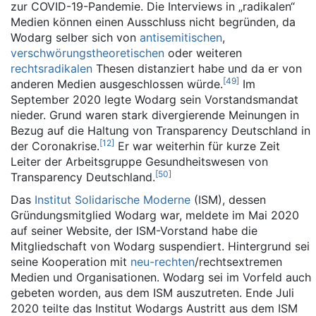
zur COVID-19-Pandemie. Die Interviews in „radikalen“
Medien können einen Ausschluss nicht begründen, da
Wodarg selber sich von
antisemitischen
,
verschwörungstheoretischen
oder weiteren
rechtsradikalen
Thesen distanziert habe und da er von
[
49
]
anderen Medien ausgeschlossen würde.
Im
September 2020 legte Wodarg sein Vorstandsmandat
nieder. Grund waren stark divergierende Meinungen in
Bezug auf die Haltung von Transparency Deutschland in
[
12
]
der Coronakrise.
Er war weiterhin für kurze Zeit
Leiter der Arbeitsgruppe Gesundheitswesen von
[
50
]
Transparency Deutschland.
Das
Institut Solidarische Moderne
(ISM), dessen
Gründungsmitglied Wodarg war, meldete im Mai 2020
auf seiner Website, der ISM-Vorstand habe die
Mitgliedschaft von Wodarg suspendiert. Hintergrund sei
seine Kooperation mit
neu-rechten
/rechtsextremen
Medien und Organisationen. Wodarg sei im Vorfeld auch
gebeten worden, aus dem ISM auszutreten. Ende Juli
2020 teilte das Institut Wodargs Austritt aus dem ISM