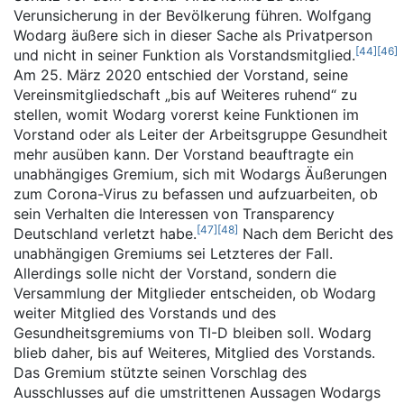
Verunsicherung in der Bevölkerung führen. Wolfgang
Wodarg äußere sich in dieser Sache als Privatperson
[
44
]
[
46
]
und nicht in seiner Funktion als Vorstandsmitglied.
Am 25. März 2020 entschied der Vorstand, seine
Vereinsmitgliedschaft „bis auf Weiteres ruhend“ zu
stellen, womit Wodarg vorerst keine Funktionen im
Vorstand oder als Leiter der Arbeitsgruppe Gesundheit
mehr ausüben kann. Der Vorstand beauftragte ein
unabhängiges Gremium, sich mit Wodargs Äußerungen
zum Corona-Virus zu befassen und aufzuarbeiten, ob
sein Verhalten die Interessen von Transparency
[
47
]
[
48
]
Deutschland verletzt habe.
Nach dem Bericht des
unabhängigen Gremiums sei Letzteres der Fall.
Allerdings solle nicht der Vorstand, sondern die
Versammlung der Mitglieder entscheiden, ob Wodarg
weiter Mitglied des Vorstands und des
Gesundheitsgremiums von TI-D bleiben soll. Wodarg
blieb daher, bis auf Weiteres, Mitglied des Vorstands.
Das Gremium stützte seinen Vorschlag des
Ausschlusses auf die umstrittenen Aussagen Wodargs