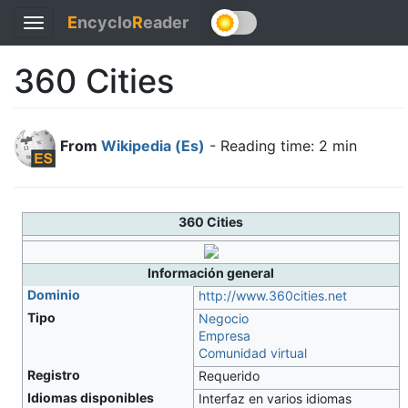
E
ncyclo
R
eader
Toggle
navigation
360 Cities
From
Wikipedia (Es)
- Reading time: 2 min
360 Cities
Información general
Dominio
http://www.360cities.net
Tipo
Negocio
Empresa
Comunidad virtual
Registro
Requerido
Idiomas disponibles
Interfaz en varios idiomas