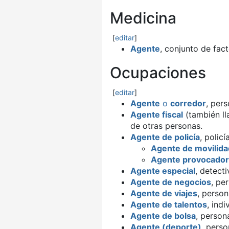
Medicina
[
editar
]
Agente
, conjunto de fa
Ocupaciones
[
editar
]
Agente
o
corredor
, per
Agente fiscal
(también ll
de otras personas.
Agente de policía
, policía
Agente de movilida
Agente provocador
Agente especial
, detect
Agente de negocios
, pe
Agente de viajes
, person
Agente de talentos
, ind
Agente de bolsa
, person
Agente (deporte)
, pers