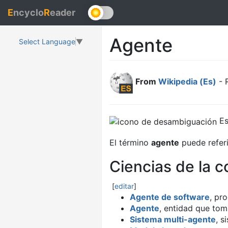
E
ncyclo
R
eader
Agente
Select Language
▼
From
Wikipedia (Es)
- 
Es
El término
agente
puede referi
Ciencias de la 
[
editar
]
Agente de software
, pr
Agente
, entidad que tom
Sistema multi-agente
, s