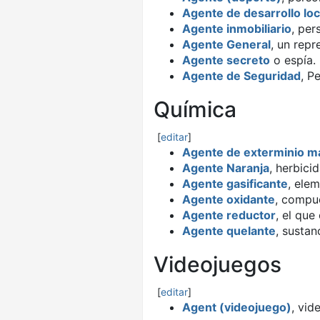
Agente de desarrollo loc
Agente inmobiliario
, per
Agente General
, un repr
Agente secreto
o espía.
Agente de Seguridad
, P
Química
[
editar
]
Agente de exterminio m
Agente Naranja
, herbici
Agente gasificante
, ele
Agente oxidante
, compu
Agente reductor
, el que
Agente quelante
, sustan
Videojuegos
[
editar
]
Agent (videojuego)
, vid