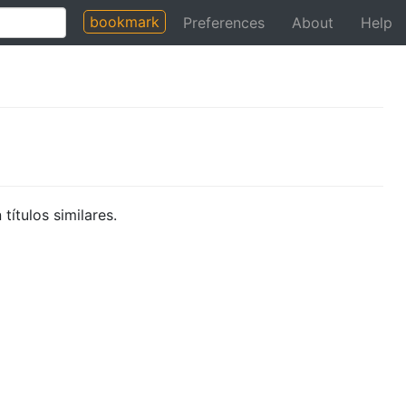
bookmark
Preferences
About
Help
títulos similares.