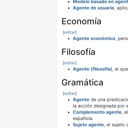
Modelo basado en agen
Agente de usuario
, apli
Economía
[
editar
]
Agente económico
, per
Filosofía
[
editar
]
Agente (filosofía)
, el qu
Gramática
[
editar
]
Agente
de una predicació
la acción designada por e
Complemento agente
, 
española.
Sujeto agente
, el sujeto