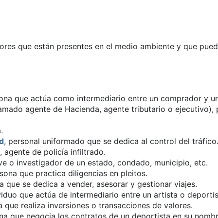
ctores que están presentes en el medio ambiente y que pu
sona que actúa como intermediario entre un comprador y u
amado agente de Hacienda, agente tributario o ejecutivo), pe
.
d
, personal uniformado que se dedica al control del tráfico
, agente de policía infiltrado.
ive o investigador de un estado, condado, municipio, etc.
rsona que practica diligencias en pleitos.
a que se dedica a vender, asesorar y gestionar viajes.
ividuo que actúa de intermediario entre un artista o deporti
a que realiza inversiones o transacciones de valores.
ona que negocia los contratos de un deportista en su nombr