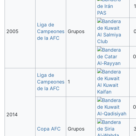
1
PAS
Liga de
2005
Campeones
Grupos
0
Al Salmiya
de la AFC
Club
0
Al-Rayyan
Liga de
Campeones
1
Al Kuwait
de la AFC
Kaifan
0
Al-Qadisiyah
2014
Copa AFC
Grupos
3
Al-Wahda