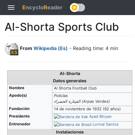
E
ncyclo
R
eader
Toggle
navigation
Al-Shorta Sports Club
From
Wikipedia (Es)
- Reading time: 4 min
Al-Shorta
Datos generales
Nombre
Al Shorta Football Club
Apodo(s)
Policías
القيثارة الخضراء (Arpas Verdes)
Fundación
14 de noviembre de 1932 (92 años)
Presidente
Ayad Binyan
Entrenador
Lorival Santos
Instalaciones