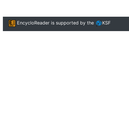
EncycloReader
is supported by the
KSF