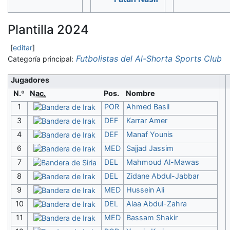
Plantilla 2024
[
editar
]
Futbolistas del Al-Shorta Sports Club
Categoría principal:
Jugadores
N.º
Nac.
Pos.
Nombre
1
POR
Ahmed Basil
3
DEF
Karrar Amer
4
DEF
Manaf Younis
6
MED
Sajjad Jassim
7
DEL
Mahmoud Al-Mawas
8
DEL
Zidane Abdul-Jabbar
9
MED
Hussein Ali
10
DEL
Alaa Abdul-Zahra
11
MED
Bassam Shakir