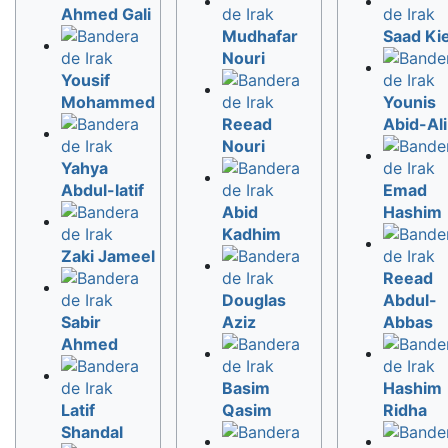
Ahmed Gali
Mudhafar
Saad Ki
Nouri
Yousif
Mohammed
Younis
Reead
Abid-Ali
Nouri
Yahya
Abdul-latif
Emad
Abid
Hashim
Kadhim
Zaki Jameel
Reead
Douglas
Abdul-
Sabir
Aziz
Abbas
Ahmed
Basim
Hashim
Latif
Qasim
Ridha
Shandal