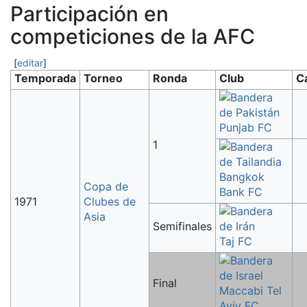
Participación en
competiciones de la AFC
[
editar
]
Temporada
Torneo
Ronda
Club
C
Punjab FC
1
Bangkok
Copa de
Bank FC
1971
Clubes de
Asia
Semifinales
Taj FC
Final
Maccabi Tel
Aviv FC