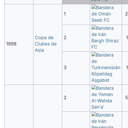
1
2
Seeb FC
Copa de
2
1
Bargh Shiraz
1998
Clubes de
FC
Asia
3
1
Köpetdag
Aşgabat
2
5
Al-Wahda
San'a'
Persépolis