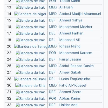
12
POR
Yassin Karim
13
MED
Ali Husni
14
MED
Abdoul Madjid Moumouni
15
DEF
Ahmed Yahya
16
MED
Mohammed Mezher
17
DEL
Ahmed Farhan
18
DEL
Mohanad Ali
20
MED
Idrissa Niang
22
POR
Mohammed Kareem
24
DEF
Faisal Jassim
25
MED
Abdul-Razzaq Qasim
27
DEF
Ameer Sabah
28
DEL
Lucas Esquerdinha
30
MED
Fahd Al-Youssef
31
DEF
Ahmed Zeero
32
POR
Abbas Karim
33
DEF
Haidar Adel