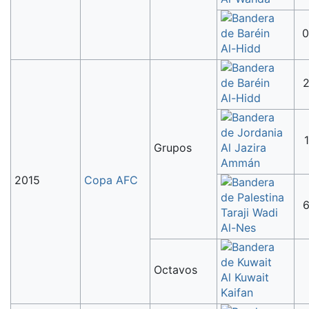
0
Al-Hidd
2
Al-Hidd
1
Grupos
Al Jazira
Ammán
2015
Copa AFC
6
Taraji Wadi
Al-Nes
Octavos
Al Kuwait
Kaifan