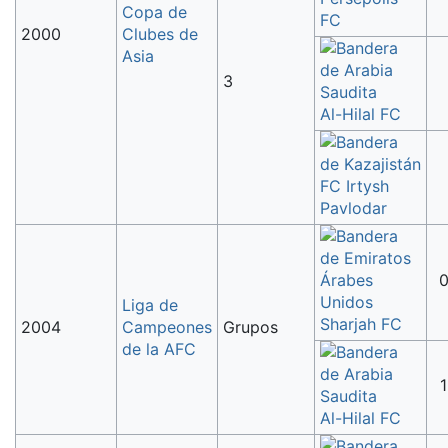
Copa de
FC
2000
Clubes de
Asia
3
Al-Hilal FC
FC Irtysh
Pavlodar
0
Liga de
Sharjah FC
2004
Campeones
Grupos
de la AFC
1
Al-Hilal FC