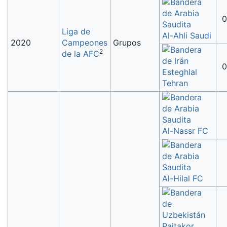
0
Liga de
Al-Ahli Saudi
2020
Campeones
Grupos
2
de la AFC
0
Esteghlal
Tehran
Al-Nassr FC
Al-Hilal FC
Pajtakor