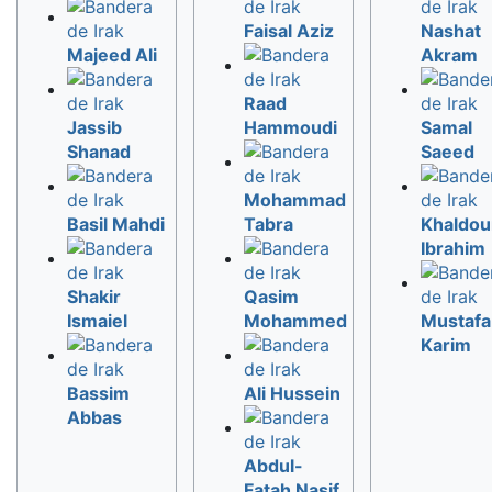
Faisal Aziz
Nashat
Majeed Ali
Akram
Raad
Jassib
Hammoudi
Samal
Shanad
Saeed
Mohammad
Basil Mahdi
Tabra
Khaldou
Ibrahim
Shakir
Qasim
Ismaiel
Mohammed
Mustafa
Karim
Bassim
Ali Hussein
Abbas
Abdul-
Fatah Nasif