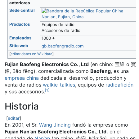
anteriores
Sede central
Nan'an
,
Fujian
,
China
Productos
Equipos de radio
Accesorios de radio
Empleados
1000 +
Sitio web
gb.baofengradio.com
[
editar datos en Wikidata
]
Fujian Baofeng Electronics Co., Ltd
(en chino: 宝锋 o 寶
鋒, Bǎo fēng), comercializada como
Baofeng
, es una
empresa
china
dedicada al desarrollo, producción y
venta de radios
walkie-talkies
, equipos de
radioafición
[
1
]
y sus accesorios.
Historia
[
editar
]
En 2001, el Sr.
Wang Jinding
fundó la empresa como
Fujian Nan’an Baofeng Electronics Co., Ltd.
en el
condado de
Nan’an
(en chino: 南安,
Nán'ān)
, ubicado en