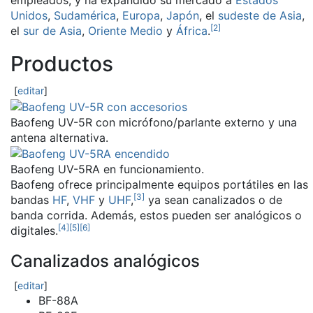
empleados, y ha expandido su mercado a
Estados
Unidos
,
Sudamérica
,
Europa
,
Japón
, el
sudeste de Asia
,
[
2
]
el
sur de Asia
,
Oriente Medio
y
África
.
Productos
[
editar
]
Baofeng UV-5R con micrófono/parlante externo y una
antena alternativa.
Baofeng UV-5RA en funcionamiento.
Baofeng ofrece principalmente equipos portátiles en las
[
3
]
bandas
HF
,
VHF
y
UHF
,
​ ya sean canalizados o de
banda corrida. Además, estos pueden ser analógicos o
[
4
]
[
5
]
[
6
]
digitales.
Canalizados analógicos
[
editar
]
BF-88A