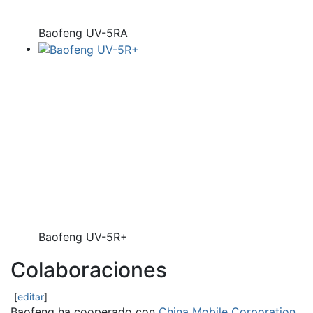
Baofeng UV-5RA
Baofeng UV-5R+
Colaboraciones
[
editar
]
Baofeng ha cooperado con
China Mobile Corporation