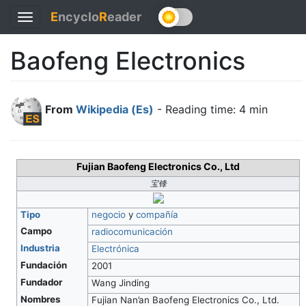
E
ncyclo
R
eader
Toggle
navigation
Baofeng Electronics
From
Wikipedia (Es)
- Reading time: 4 min
Fujian Baofeng Electronics Co., Ltd
宝锋
Tipo
negocio
y
compañía
Campo
radiocomunicación
Industria
Electrónica
Fundación
2001
Fundador
Wang Jinding
Nombres
Fujian Nan’an Baofeng Electronics Co., Ltd.