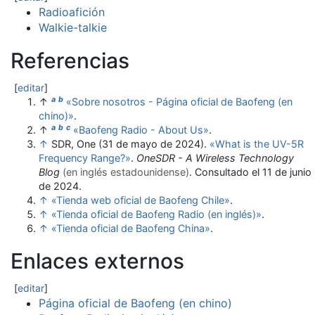
Radioafición
Walkie-talkie
Referencias
[
editar
]
a
b
↑
«Sobre nosotros - Página oficial de Baofeng (en
chino)»
.
a
b
c
↑
«Baofeng Radio - About Us»
.
↑
SDR, One (31 de mayo de 2024).
«What is the UV-5R
Frequency Range?»
.
OneSDR - A Wireless Technology
Blog
(en inglés estadounidense)
. Consultado el 11 de junio
de 2024
.
↑
«Tienda web oficial de Baofeng Chile»
.
↑
«Tienda oficial de Baofeng Radio (en inglés)»
.
↑
«Tienda oficial de Baofeng China»
.
Enlaces externos
[
editar
]
Página oficial de Baofeng (en chino)