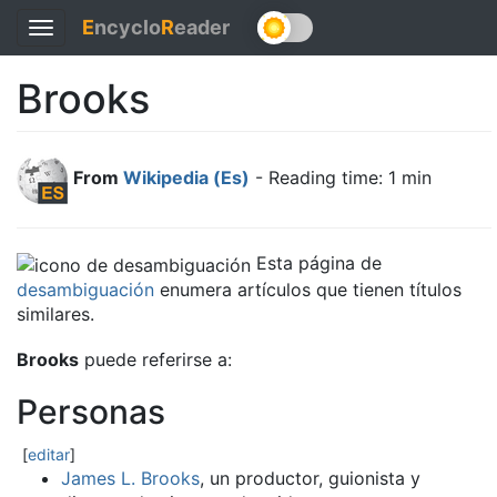
E
ncyclo
R
eader
Toggle
navigation
Brooks
From
Wikipedia (Es)
- Reading time: 1 min
Esta página de
desambiguación
enumera artículos que tienen títulos
similares.
Brooks
puede referirse a:
Personas
[
editar
]
James L. Brooks
, un productor, guionista y