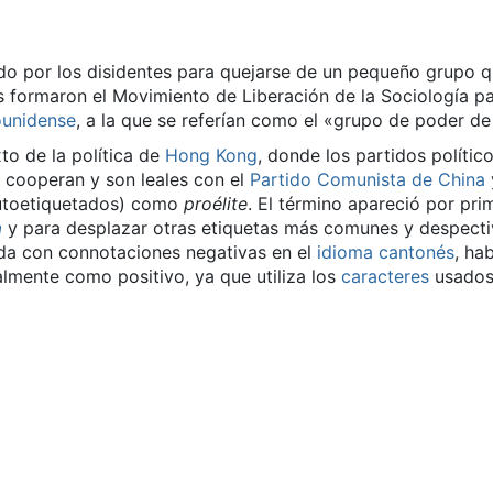
udo por los disidentes para quejarse de un pequeño grupo 
s formaron el Movimiento de Liberación de la Sociología p
ounidense
, a la que se referían como el «grupo de poder de
to de la política de
Hong Kong
, donde los partidos polític
e cooperan y son leales con el
Partido Comunista de China
utoetiquetados) como
proélite
. El término apareció por pri
a
y para desplazar otras etiquetas más comunes y despecti
a con connotaciones negativas en el
idioma cantonés
, ha
mente como positivo, ya que utiliza los
caracteres
usados 