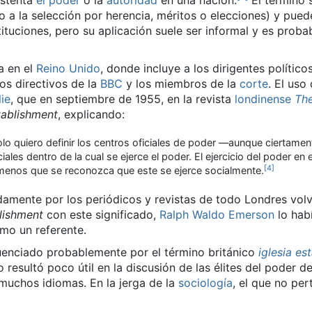
stenta
el poder
o la
autoridad
en una nación.
​ El término
a la selección por herencia, méritos o elecciones) y puede
stituciones, pero su aplicación suele ser informal y es pr
a en el
Reino Unido
, donde incluye a los dirigentes políticos
los directivos de la
BBC
y los miembros de la
corte
. El uso
lie
, que en septiembre de 1955, en la revista
londinense
The
tablishment
, explicando:
olo quiero definir los centros oficiales de poder —aunque ciertamen
ciales dentro de la cual se ejerce el poder. El ejercicio del poder e
[
4
]
menos que se reconozca que este se ejerce socialmente.
amente por los periódicos y revistas de todo Londres volvi
lishment
con este significado,
Ralph Waldo Emerson
lo habí
omo un referente.
luenciado probablemente por el término británico
iglesia
est
 resultó poco útil en la discusión de las élites del poder d
muchos idiomas. En la jerga de la
sociología
, el que no pe