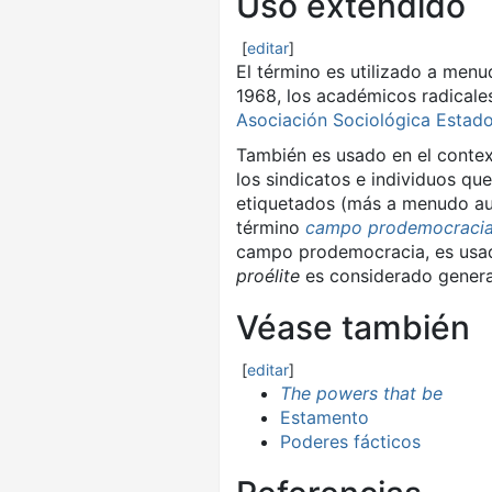
Uso extendido
[
editar
]
El término es utilizado a men
1968, los académicos radicale
Asociación Sociológica Estad
También es usado en el contex
los sindicatos e individuos qu
etiquetados (más a menudo a
término
campo prodemocraci
campo prodemocracia, es usad
proélite
es considerado general
Véase también
[
editar
]
The powers that be
Estamento
Poderes fácticos