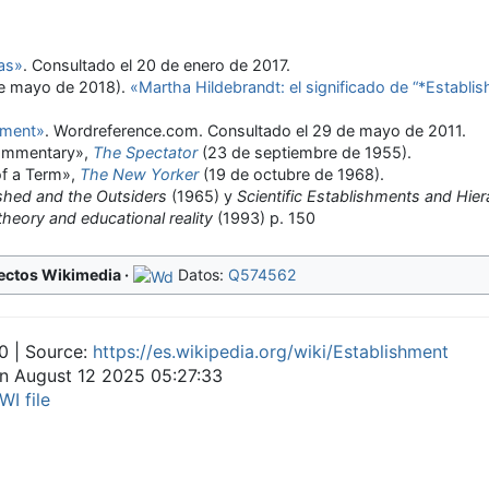
vas»
. Consultado el 20 de enero de 2017
.
de mayo de 2018).
«Martha Hildebrandt: el significado de “*Establi
hment»
. Wordreference.com
. Consultado el 29 de mayo de 2011
.
 Commentary»,
The Spectator
(23 de septiembre de 1955).
 of a Term»,
The New Yorker
(19 de octubre de 1968).
shed and the Outsiders
(1965) y
Scientific Establishments and Hier
theory and educational reality
(1993) p. 150
ectos Wikimedia
Datos:
Q574562
0 | Source:
https://es.wikipedia.org/wiki/Establishment
on August 12 2025 05:27:33
WI file