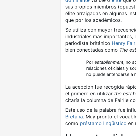
dominante
visible o
élite
que o
sus propios miembros (opuesto 
élite arraigadas en algunas in
que por los académicos.
Se utiliza con mayor frecuenci
industriales más importantes, 
periodista británico
Henry Fair
bien conectadas como
The es
Por
establishment
, no s
relaciones oficiales y so
no puede entenderse a 
La acepción fue recogida rápid
el primero en utilizar
the estab
citaría la columna de Fairlie c
Este uso de la palabra fue inf
Bretaña
. Muy pronto el vocablo
como
préstamo lingüístico
en 