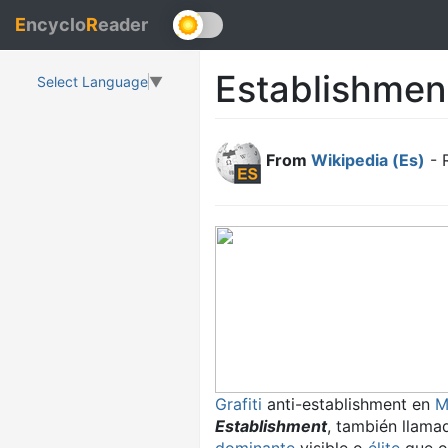
E
ncyclo
R
eader
Establishmen
Select Language
▼
From
Wikipedia (Es)
- 
Grafiti
anti-establishment en
M
Establishment
, también llam