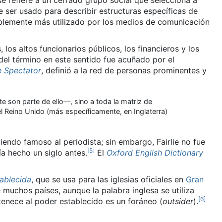
 se refiere a un cerrado grupo social que selecciona a
 ser usado para describir estructuras específicas de
obablemente más utilizado por los medios de comunicación
, los altos funcionarios públicos, los financieros y los
 del término en este sentido fue acuñado por el
 Spectator
, definió a la red de personas prominentes y
te son parte de ello—, sino a toda la matriz de
n el Reino Unido (más específicamente, en Inglaterra)
endo famoso al periodista; sin embargo, Fairlie no fue
[
5
]
a hecho un siglo antes.
​ El
Oxford English Dictionary
ablecida
, que se usa para las iglesias oficiales en
Gran
e muchos países, aunque la palabra inglesa se utiliza
[
6
]
rtenece al poder establecido es un foráneo (
outsider
).