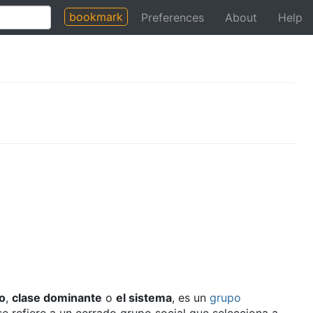
bookmark
Preferences
About
Help
o
,
clase dominante
o
el sistema
, es un
grupo