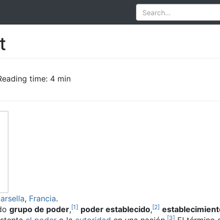
t
Reading time: 4 min
arsella
,
Francia
.
[
1
]
[
2
]
ado
grupo de poder
,
​
poder establecido
,
​
establecimient
[
3
]