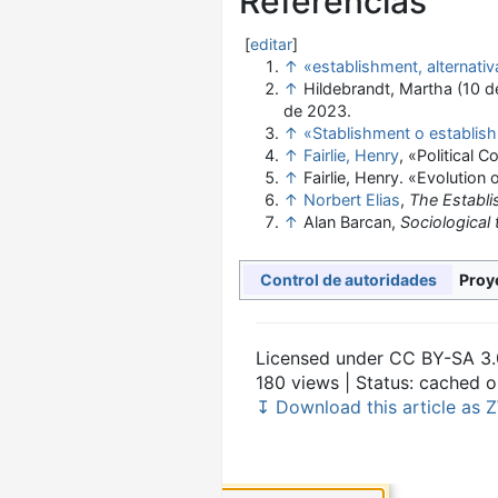
Referencias
[
editar
]
↑
«establishment, alternati
↑
Hildebrandt, Martha (10 
de 2023
.
↑
«Stablishment o establis
↑
Fairlie, Henry
, «Political
↑
Fairlie, Henry. «Evolution
↑
Norbert Elias
,
The Establi
↑
Alan Barcan,
Sociological 
Proy
Control de autoridades
Licensed under CC BY-SA 3.
180 views | Status: cached 
↧ Download this article as Z