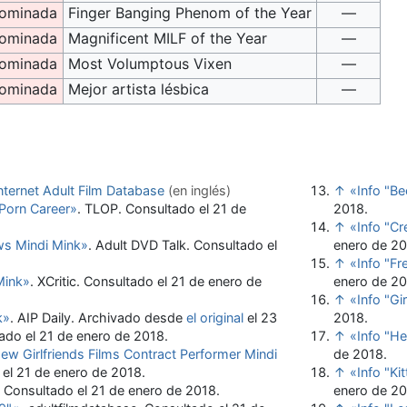
ominada
Finger Banging Phenom of the Year
—
ominada
Magnificent MILF of the Year
—
ominada
Most Volumptous Vixen
—
ominada
Mejor artista lésbica
—
Internet Adult Film Database
(en inglés)
↑
«Info "Be
 Porn Career»
. TLOP
. Consultado el 21 de
2018
.
↑
«Info "Cr
ws Mindi Mink»
. Adult DVD Talk
. Consultado el
enero de 2
↑
«Info "F
Mink»
. XCritic
. Consultado el 21 de enero de
enero de 2
↑
«Info "Gi
k»
. AIP Daily. Archivado desde
el original
el 23
2018
.
tado el 21 de enero de 2018
.
↑
«Info "He
w Girlfriends Films Contract Performer Mindi
de 2018
.
 el 21 de enero de 2018
.
↑
«Info "Ki
. Consultado el 21 de enero de 2018
.
enero de 2