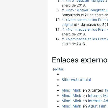
↑
«Info "Lesbian Triangles 
enero de 2018
.
↑
«Info "Mother-Daughter 
Consultado el 21 de enero d
↑
«Nominados en los Prem
original
el 4 de marzo de 20
↑
«Nominados en los Prem
enero de 2018
.
↑
«Nominados en los Premi
enero de 2018
.
Enlaces externo
[
editar
]
Sitio web oficial
Mindi Mink
en X (antes
Tw
Mindi Mink
en
Internet M
Mindi Mink
en
Internet A
Mindi Mink
en
Adult Film