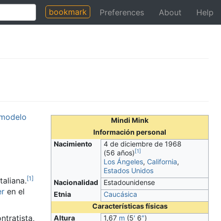
bookmark
Preferences
About
Help
modelo
Mindi Mink
Información personal
Nacimiento
4 de diciembre de 1968
[
1
]
(56 años)
Los Ángeles
,
California
,
Estados Unidos
[
1
]
taliana.
Nacionalidad
Estadounidense
er
en el
Etnia
Caucásica
Características físicas
tratista,
Altura
1,67
m
(5
′
6
″
)