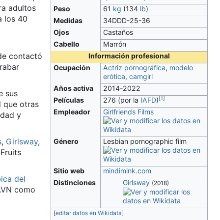
ra adultos
Peso
61
kg
(134
lb
)
 los 40
Medidas
34DDD-25-36
Ojos
Castaños
Cabello
Marrón
de contactó
Información profesional
rabar
Ocupación
Actriz pornográfica
,
modelo
erótica
,
camgirl
Años activa
2014-2022
e sus
[
1
]
Películas
276 (por la
IAFD
)
al que otras
Empleador
Girlfriends Films
edad y
s
,
Girlsway
,
Género
Lesbian pornographic film
Fruits
Sitio web
mindimink.com
bica del
Distinciones
Girlsway
(2018)
s AVN como
[
editar datos en Wikidata
]