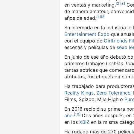
[
2
]
[
3
]
en ventas y marketing.
​ C
de manera amateur, convencida
[
4
]
[
5
]
años de edad.
Su internada en la industria le
Entertainment Expo
que anualm
con el equipo de
Girlfriends F
escenas y películas de
sexo lé
En junio de ese año debutó co
primeros trabajos
Lesbian Tria
tantas actrices que comenzaron
atributos, fue etiquetada com
Ha trabajado para productoras
Reality Kings
,
Zero Tolerance
,
Films, Spizoo, Mile High o
Pur
En 2016 recibió su primera no
[
10
]
año
.
​ Dos años después, en
en los
XBIZ
en la misma catego
Ha rodado más de 270 películ