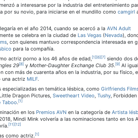
omenzó a interesarse por la industria del entretenimiento pa
 por su novio, para iniciarse en el mundillo como
camgirl
a
 llegaría en el año 2014, cuando se acercó a la
AVN Adult
ente se celebra en la ciudad de
Las Vegas
(
Nevada
), don
ilms
, con quienes mantuvo correspondencia interesada en g
sbico
para la compañía.
[
1
]
[
6
]
[
7
]
mo actriz porno a los 46 años de edad,
​ siendo dos d
[
8
]
[
9
]
ngles 29
​ y
Mother-Daughter Exchange Club 35
.
​ Al igu
 con más de cuarenta años en la industria, por su físico, 
o una actriz
MILF
.
 especializadas en temática lésbica, como
Girlfriends Film
 Little Dragon Pictures,
Sweetheart Video
,
Tushy
, Forbidden 
[
1
]
e Taboo
.
minación en los
Premios AVN
en la categoría de
Artista lés
 2018, Mindi Mink volvería a las nominaciones tanto en lo
[
11
]
[
12
]
ría.
[
1
]
as como actriz.