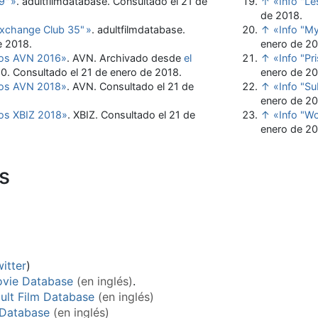
29
"
»
. adultfilmdatabase
. Consultado el 21 de
↑
«Info "Le
de 2018
.
Exchange Club 35
"
»
. adultfilmdatabase
.
↑
«Info "M
e 2018
.
enero de 2
ios AVN 2016»
. AVN. Archivado desde
el
↑
«Info "Pr
10
. Consultado el 21 de enero de 2018
.
enero de 2
ios AVN 2018»
. AVN
. Consultado el 21 de
↑
«Info "Su
enero de 2
os XBIZ 2018»
. XBIZ
. Consultado el 21 de
↑
«Info "W
enero de 2
s
itter
)
ovie Database
(en inglés)
.
dult Film Database
(en inglés)
 Database
(en inglés)