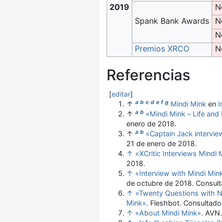
2019
N
Spank Bank Awards
N
N
Premios XRCO
N
Referencias
[
editar
]
a
b
c
d
e
f
g
↑
Mindi Mink
en
a
b
↑
«Mindi Mink – Life and
enero de 2018
.
a
b
↑
«Captain Jack intervie
21 de enero de 2018
.
↑
«XCritic Interviews Mindi 
2018
.
↑
«Interview with Mindi Min
de octubre de 2018
. Consul
↑
«Twenty Questions with Ne
Mink»
. Fleshbot
. Consultado
↑
«About Mindi Mink»
. AVN