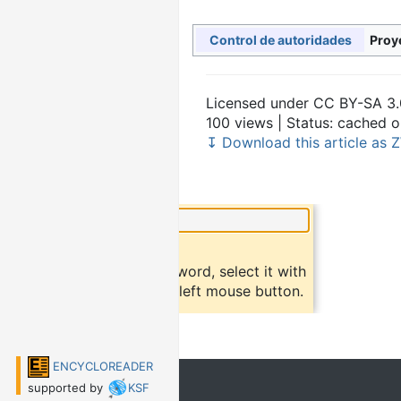
Proy
Control de autoridades
Licensed under CC BY-SA 3.
100 views | Status: cached 
↧ Download this article as Z
×
Did you know?
To find a definition of a word, select it with
the mouse and click the left mouse button.
ENCYCLOREADER
supported by
KSF