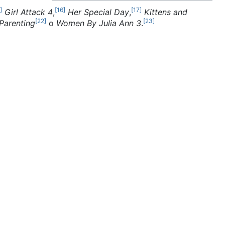
]
[
16
]
[
17
]
​
Girl Attack 4
,
​
Her Special Day
,
​
Kittens and
[
22
]
[
23
]
 Parenting
​ o
Women By Julia Ann 3
.