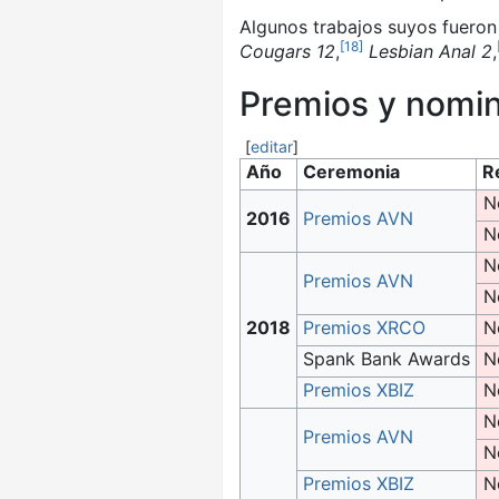
Algunos trabajos suyos fuero
[
18
]
Cougars 12
,
​
Lesbian Anal 2
,
Premios y nomi
[
editar
]
Año
Ceremonia
R
N
2016
Premios AVN
N
N
Premios AVN
N
2018
Premios XRCO
N
Spank Bank Awards
N
Premios XBIZ
N
N
Premios AVN
N
Premios XBIZ
N