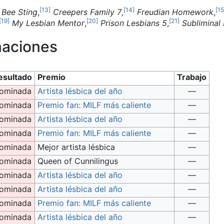
[
13
]
[
14
]
[
15
n
Bee Sting
,
​
Creepers Family 7
,
​
Freudian Homework
,
[
19
]
[
20
]
[
21
]
​
My Lesbian Mentor
,
​
Prison Lesbians 5
,
​
Subliminal
naciones
esultado
Premio
Trabajo
ominada
Artista lésbica del año
—
ominada
Premio fan: MILF más caliente
—
ominada
Artista lésbica del año
—
ominada
Premio fan: MILF más caliente
—
ominada
Mejor artista lésbica
—
ominada
Queen of Cunnilingus
—
ominada
Artista lésbica del año
—
ominada
Artista lésbica del año
—
ominada
Premio fan: MILF más caliente
—
ominada
Artista lésbica del año
—