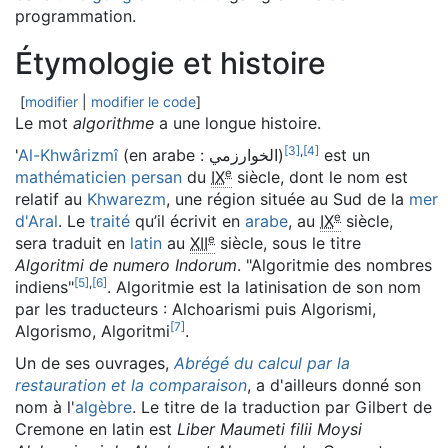
programmation.
Étymologie et histoire
[
modifier
|
modifier le code
]
Le mot
algorithme
a une longue histoire.
[
3
]
,
[
4
]
'
Al-Khwârizmî
(en arabe :
الخوارزمي
)
est un
e
mathématicien
persan
du
IX
siècle, dont le nom est
relatif au
Khwarezm
, une région située au Sud de la
mer
e
d'Aral
. Le
traité
qu’il écrivit en
arabe
, au
IX
siècle,
e
sera traduit en
latin
au
XII
siècle, sous le titre
Algoritmi de numero Indorum
. "Algoritmie des nombres
[
5
]
,
[
6
]
indiens"
. Algoritmie est la latinisation de son nom
par les traducteurs : Alchoarismi puis Algorismi,
[
7
]
Algorismo, Algoritmi
.
Un de ses ouvrages,
Abrégé du calcul par la
restauration et la comparaison
, a d'ailleurs donné son
nom à l'
algèbre
. Le titre de la traduction par Gilbert de
Cremone en latin est
Liber Maumeti filii Moysi