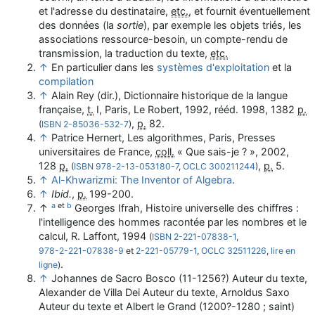
et l'adresse du destinataire,
etc.
, et fournit éventuellement
des données (la
sortie
), par exemple les objets triés, les
associations ressource-besoin, un compte-rendu de
transmission, la traduction du texte,
etc.
↑
En particulier dans les
systèmes d'exploitation
et la
compilation
↑
Alain Rey (dir.),
Dictionnaire historique de la langue
française
,
t.
I, Paris, Le Robert, 1992, rééd. 1998, 1382
p.
,
p.
82
.
(
ISBN
2-85036-532-7
)
↑
Patrice Hernert,
Les algorithmes
, Paris, Presses
universitaires de France,
coll.
« Que sais-je ? »,
2002
,
128
p.
,
p.
5
.
(
ISBN
978-2-13-053180-7
,
OCLC
300211244
)
↑
Al-Khwarizmi: The Inventor of Algebra
.
↑
Ibid.
,
p.
199-200
.
a
et
b
↑
Georges
Ifrah
,
Histoire universelle des chiffres :
l'intelligence des hommes racontée par les nombres et le
calcul
, R. Laffont,
1994
(
ISBN
2-221-07838-1
,
978-2-221-07838-9
et
2-221-05779-1
,
OCLC
32511226
,
lire en
.
ligne
)
↑
Johannes de Sacro Bosco (11-1256?) Auteur du
texte
,
Alexander de Villa Dei Auteur du
texte
, Arnoldus Saxo
Auteur du
texte
et Albert le Grand (1200?-1280 ; saint)