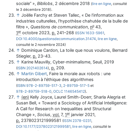
sociale”
»,
Bibliobs
,‎
2 décembre 2018
(
lire en ligne
, consulté
.
le
3 décembre 2018
)
↑
Joëlle
Farchy
et Steven
Tallec
, «
De l’information aux
industries culturelles, l’hypothèse chahutée de la bulle de
o
filtre
»,
Questions de communication
,
n
43,‎
er
1
octobre 2023
,
p.
241–268
(
ISSN
1633-5961
,
DOI
10.4000/questionsdecommunication.31474
,
lire en ligne
,
consulté le
2 novembre 2024
)
↑
Dominique Cardon,
La toile que nous voulons
, Bernard
Stiegler,
p.
23-43
.
↑
Karine Mauvilly,
Cyber-minimalisme
, Seuil,
2019
,
p.
209
.
(
ISBN
2021402614
)
↑
Martin
Gibert
,
Faire la morale aux robots : une
introduction à l'éthique des algorithmes
(
ISBN
978-2-89759-517-3
,
2-89759-517-5
et
.
978-2-89759-518-0
,
OCLC
1146545412
)
↑
(en)
Kelly
Joyce
, Laurel
Smith-Doerr
, Sharla
Alegria
et
Susan
Bell
, «
Toward a Sociology of Artificial Intelligence:
A Call for Research on Inequalities and Structural
er
Change
»,
Socius
,
vol.
7,‎
1
janvier 2021
,
p.
2378023121999581
(
ISSN
2378-0231
,
DOI
10.1177/2378023121999581
,
lire en ligne
, consulté le