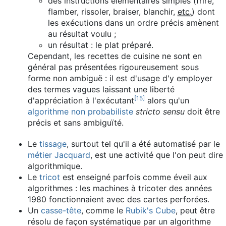
des instructions élémentaires simples (frire,
flamber, rissoler, braiser, blanchir,
etc.
) dont
les exécutions dans un ordre précis amènent
au résultat voulu ;
un résultat : le plat préparé.
Cependant, les recettes de cuisine ne sont en
général pas présentées rigoureusement sous
forme non ambiguë : il est d'usage d'y employer
des termes vagues laissant une liberté
[
15
]
d'appréciation à l'exécutant
alors qu'un
algorithme non probabiliste
stricto sensu
doit être
précis et sans ambiguïté.
Le
tissage
, surtout tel qu'il a été automatisé par le
métier Jacquard
, est une activité que l'on peut dire
algorithmique.
Le
tricot
est enseigné parfois comme éveil aux
algorithmes : les machines à tricoter des années
1980 fonctionnaient avec des cartes perforées.
Un
casse-tête
, comme le
Rubik's Cube
, peut être
résolu de façon systématique par un algorithme