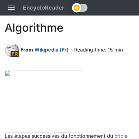
E
ncyclo
R
eader
Toggle
navigation
Algorithme
From
Wikipedia (Fr)
- Reading time: 15 min
Les étapes successives du fonctionnement du
crible