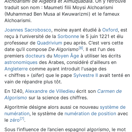
Alchoarismi de Algebra et Almuquabala
. On y retrouve
traduit son nom : Maumeti filii Moysi Alchoarismi
(Muhammad Ben Musa al Kwuwarizmi) et le fameux
Alchoarismi.
Joannes Sacrobosco
, moine ayant étudié à
Oxford
, est
reçu à l'université de la
Sorbonne
le
5 juin 1221
et élu
professeur de
Quadrivium
peu après. C’est vers cette
[
8
]
date qu’il compose
De Algorismo
.
Il est l'un des
premiers
docteurs
du
Moyen Âge
à utiliser les écrits
astronomiques
des Arabes, considéré d'ailleurs en
Angleterre
comme ayant introduit l'usage des
« chiffres » (
sifer
) que le pape
Sylvestre II
avait tenté en
vain de répandre plus tôt.
En 1240,
Alexandre de Villedieu
écrit son
Carmen de
Algorismo
sur la science des chiffres.
Algoritmie désigne alors aussi ce nouveau
système de
numération
, le système de
numération de position
avec
[
7
]
le
zéro
.
Sous l’influence de l’ancien espagnol
algorismo
, le mot