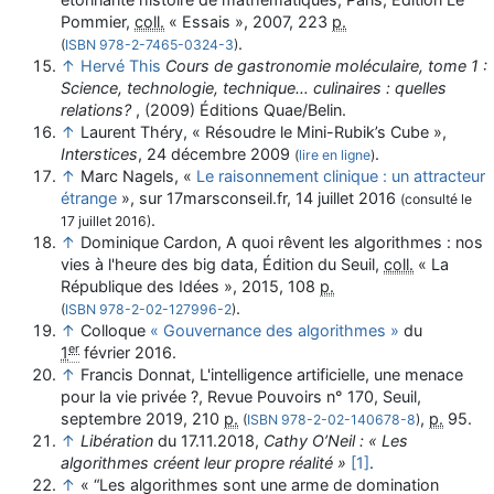
Pommier,
coll.
« Essais »,
2007
, 223
p.
.
(
ISBN
978-2-7465-0324-3
)
↑
Hervé This
Cours de gastronomie moléculaire, tome 1 :
Science, technologie, technique… culinaires : quelles
relations?
, (2009) Éditions Quae/Belin.
↑
Laurent
Théry
, «
Résoudre le Mini-Rubik’s Cube
»,
Interstices
,‎
24 décembre 2009
.
(
lire en ligne
)
↑
Marc Nagels, «
Le raisonnement clinique : un attracteur
étrange
», sur
17marsconseil.fr
,
14 juillet 2016
(consulté le
.
17 juillet 2016
)
↑
Dominique Cardon,
A quoi rêvent les algorithmes : nos
vies à l'heure des big data
, Édition du Seuil,
coll.
« La
République des Idées »,
2015
, 108
p.
.
(
ISBN
978-2-02-127996-2
)
↑
Colloque
« Gouvernance des algorithmes »
du
er
1
février 2016
.
↑
Francis Donnat,
L'intelligence artificielle, une menace
pour la vie privée ?
, Revue Pouvoirs n° 170, Seuil,
septembre 2019
, 210
p.
,
p.
95
.
(
ISBN
978-2-02-140678-8
)
↑
Libération
du 17.11.2018,
Cathy O’Neil : « Les
algorithmes créent leur propre réalité »
[1]
.
↑
«
“Les algorithmes sont une arme de domination