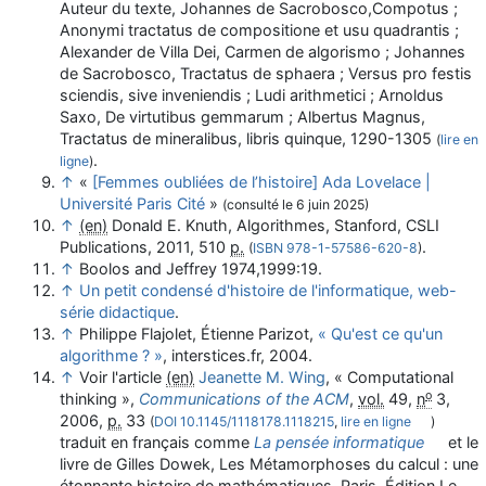
Auteur du
texte
,
Johannes de Sacrobosco,Compotus ;
Anonymi tractatus de compositione et usu quadrantis ;
Alexander de Villa Dei, Carmen de algorismo ; Johannes
de Sacrobosco, Tractatus de sphaera ; Versus pro festis
sciendis, sive inveniendis ; Ludi arithmetici ; Arnoldus
Saxo, De virtutibus gemmarum ; Albertus Magnus,
Tractatus de mineralibus, libris quinque
, 1290-1305
(
lire en
.
ligne
)
↑
«
[Femmes oubliées de l’histoire] Ada Lovelace |
Université Paris Cité
»
(consulté le
6 juin 2025
)
↑
(en)
Donald E. Knuth,
Algorithmes
, Stanford, CSLI
Publications,
2011
, 510
p.
.
(
ISBN
978-1-57586-620-8
)
↑
Boolos and Jeffrey 1974,1999:19.
↑
Un petit condensé d'histoire de l'informatique, web-
série didactique
.
↑
Philippe Flajolet, Étienne Parizot,
« Qu'est ce qu'un
algorithme ? »
, interstices.fr, 2004.
↑
Voir l'article
(en)
Jeanette M.
Wing
, «
Computational
o
thinking
»,
Communications of the ACM
,
vol.
49,
n
3,‎
2006
,
p.
33
(
DOI
10.1145/1118178.1118215
,
lire en ligne
)
traduit en français comme
La pensée informatique
et le
livre de Gilles Dowek,
Les Métamorphoses du calcul : une
étonnante histoire de mathématiques
, Paris, Édition Le