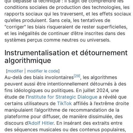
qui dépasse la technique : il s’agit de comprendre les
conditions sociales de production des technologies, les
rapports sociaux qui les traversent, et les effets sociaux
qu’elles produisent. Sans cela, les tentatives de
"corriger" les biais risqueraient de rester superficielles,
et les inégalités de continuer d’être inscrites dans des
systèmes perçus comme neutres ou universels.
Instrumentalisation et détournement
algorithmique
[
modifier
|
modifier le code
]
[
29
]
Au-delà des biais involontaires
, les algorithmes
peuvent aussi être intentionnellement détournés à des
fins idéologiques ou politiques. En juillet 2024, une
étude de l’
Institute for Strategic Dialogue
a révélé que
certains utilisateurs de
TikTok
affiliés à l’extrême droite
manipulaient l’algorithme de recommandation de la
plateforme pour diffuser, de manière dissimulée, des
discours d’
Adolf Hitler
. En insérant des extraits entre
des séquences musicales ou des contenus populaires,