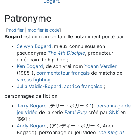
Bogart
.
Patronyme
[
modifier
|
modifier le code
]
Bogard
est un nom de famille notamment porté par :
Selwyn Bogard
, mieux connu sous son
pseudonyme
The 4th Disciple
, producteur
américain de hip-hop ;
Ken Bogard
, de son vrai nom
Yoann Verdier
(1985-),
commentateur
français
de matchs de
versus fighting
;
Julia Vaidis-Bogard
,
actrice
française
;
personnages de fiction
Terry Bogard
(
テリー・ボガード
)
,
personnage de
?
jeu vidéo
de la série
Fatal Fury
créé par
SNK
en
1991 ;
Andy Bogard
, (アンディー・ボガード, Andī
Bogādo), personnage du jeu vidéo
The King of