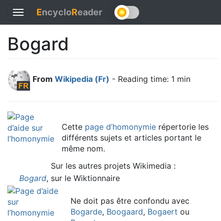
E
ncyclo
R
eader
Toggle
navigation
Bogard
From
Wikipedia (Fr)
- Reading time: 1 min
Cette
page d’homonymie
répertorie les
différents sujets et articles portant le
même nom.
Sur les autres projets Wikimedia :
Bogard
,
sur le
Wiktionnaire
Ne doit pas être confondu avec
Bogarde
,
Boogaard
,
Bogaert
ou