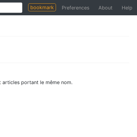
bookmark
Preferences
About
Help
et articles portant le même nom.