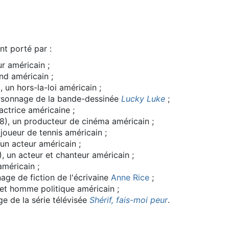
t porté par :
ur américain ;
nd américain ;
 un hors-la-loi américain ;
ersonnage de la bande-dessinée
Lucky Luke
;
actrice américaine ;
), un producteur de cinéma américain ;
 joueur de tennis américain ;
un acteur américain ;
, un acteur et chanteur américain ;
américain ;
age de fiction de l'écrivaine
Anne Rice
;
r et homme politique américain ;
ge de la série télévisée
Shérif, fais-moi peur
.