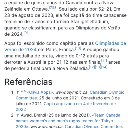
a equipe de quinze anos do Canadá contra a Nova
[
7
]
[
8
]
Zelândia em Ottawa.
Seu lado caiu por 52–21. Em
23 de agosto de 2023, ela foi capitã do time canadense
feminino de 7 anos no torneio Starlight Stadium,
quando se classificaram para as Olimpíadas de Verão
[
9
]
de 2024.
Apps foi escolhido como capitão para as
Olimpíadas de
[
10
]
Verão de 2024
em Paris, França.
A equipe ganhou
uma medalha de prata, vindo de 0-12 atrás para
[
11
]
derrotar a Austrália por 21-12 nas semifinais,
antes
[
12
]
[
13
]
[
14
]
de perder a final para a Nova Zelândia.
Referências
a
b
↑
«Olivia Apps»
.
www.olympic.ca
.
Canadian Olympic
Committee
. 25 de junho de 2021
. Consultado em 3 de
julho de 2021
.
Cópia arquivada em 4 de fevereiro de
2022
↑
Awad, Brandi (25 de junho de 2021).
«Team Canada
names women's and men's rugby teams for Tokyo
2020»
.
www.olympic.ca
.
Canadian Olympic Committee
.