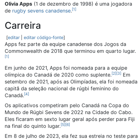
Olivia Apps
(1 de dezembro de 1998) é uma jogadora
[
1
]
de
rugby sevens
canadense
.
Carreira
[
editar
|
editar código-fonte
]
Apps fez parte da equipe canadense dos Jogos da
Commonwealth de 2018 que terminou em quarto lugar.
[
1
]
Em junho de 2021, Apps foi nomeada para a equipe
[
2
]
[
3
]
olímpica do Canadá de 2020 como suplente.
Em
setembro de 2021, após as Olimpíadas, ela foi nomeada
capitã da seleção nacional de rúgbi feminino do
[
4
]
Canadá.
Os aplicativos competiram pelo Canadá na Copa do
Mundo de Rúgbi Sevens de 2022 na Cidade do Cabo.
Eles ficaram em sexto lugar geral após perder para Fiji
[
5
]
[
6
]
na final do quinto lugar.
Em 8 de julho de 2023, ela fez sua estreia no teste para