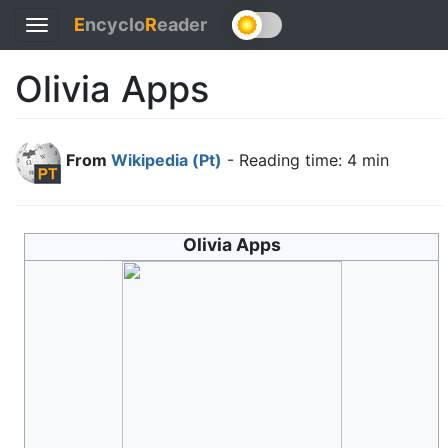
E
ncyclo
R
eader
Toggle
navigation
Olivia Apps
From
Wikipedia (Pt)
- Reading time: 4 min
Olivia Apps