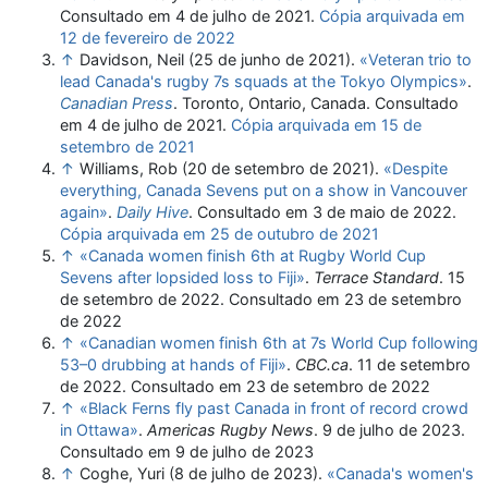
Consultado em 4 de julho de 2021
.
Cópia arquivada em
12 de fevereiro de 2022
↑
Davidson, Neil (25 de junho de 2021).
«Veteran trio to
lead Canada's rugby 7s squads at the Tokyo Olympics»
.
Canadian Press
. Toronto, Ontario, Canada
. Consultado
em 4 de julho de 2021
.
Cópia arquivada em 15 de
setembro de 2021
↑
Williams, Rob (20 de setembro de 2021).
«Despite
everything, Canada Sevens put on a show in Vancouver
again»
.
Daily Hive
. Consultado em 3 de maio de 2022
.
Cópia arquivada em 25 de outubro de 2021
↑
«Canada women finish 6th at Rugby World Cup
Sevens after lopsided loss to Fiji»
.
Terrace Standard
. 15
de setembro de 2022
. Consultado em 23 de setembro
de 2022
↑
«Canadian women finish 6th at 7s World Cup following
53–0 drubbing at hands of Fiji»
.
CBC.ca
. 11 de setembro
de 2022
. Consultado em 23 de setembro de 2022
↑
«Black Ferns fly past Canada in front of record crowd
in Ottawa»
.
Americas Rugby News
. 9 de julho de 2023
.
Consultado em 9 de julho de 2023
↑
Coghe, Yuri (8 de julho de 2023).
«Canada's women's