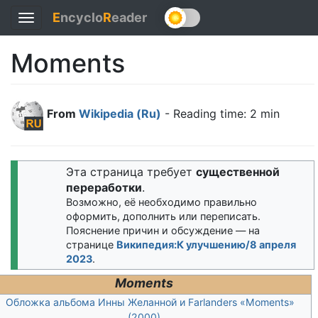
E
ncyclo
R
eader
Toggle
navigation
Moments
From
Wikipedia (Ru)
- Reading time: 2 min
Эта страница требует
существенной
переработки
.
Возможно, её необходимо правильно
оформить, дополнить или переписать.
Пояснение причин и обсуждение — на
странице
Википедия:К улучшению/8 апреля
2023
.
Moments