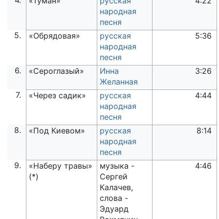
4.
«Туман»
русская
4:22
народная
песня
5.
«Обрядовая»
русская
5:36
народная
песня
6.
«Сероглазый»
Инна
3:26
Желанная
7.
«Через садик»
русская
4:44
народная
песня
8.
«Под Киевом»
русская
8:14
народная
песня
9.
«Наберу травы»
музыка -
4:46
(*)
Сергей
Калачев,
слова -
Эдуард