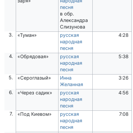
заря»
народная
песня
в обр.
Александра
Слизунова
3.
«Туман»
русская
4:28
народная
песня
4.
«Обрядовая»
русская
5:38
народная
песня
5.
«Сероглазый»
Инна
3:26
Желанная
6.
«Через садик»
русская
4:56
народная
песня
7.
«Под Киевом»
русская
7:08
народная
песня