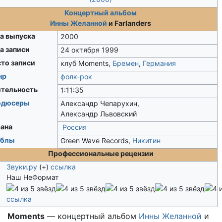
Концертный альбом
Инны Желанной
и Farlanders
а выпуска
2000
а записи
24 октября 1999
то записи
клуб Moments,
Бремен
,
Германия
нр
фолк-рок
тельность
1:11:35
одюсеры
Александр Чепарухин,
Александр Львовский
ана
Россия
йблы
Green Wave Records,
Никитин
Профессиональные рецензии
Звуки.ру
(+)
ссылка
Наш НеФормат
ссылка
Moments
— концертный альбом
Инны Желанной
и