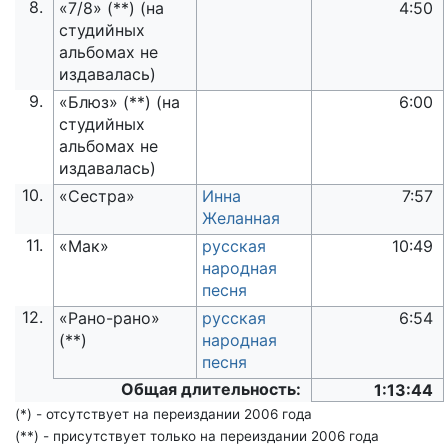
8.
«7/8» (**) (на
4:50
студийных
альбомах не
издавалась)
9.
«Блюз» (**) (на
6:00
студийных
альбомах не
издавалась)
10.
«Сестра»
Инна
7:57
Желанная
11.
«Мак»
русская
10:49
народная
песня
12.
«Рано-рано»
русская
6:54
(**)
народная
песня
Общая длительность:
1:13:44
(*) - отсутствует на переиздании 2006 года
(**) - присутствует только на переиздании 2006 года