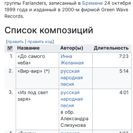
группы Farlanders, записанный в
Бремене
24 октября
1999 года и изданный в 2000-м фирмой Green Wave
Records.
Список композиций
[
править
|
править код
]
№
Название
Автор(ы)
Длительность
1.
«До самого
Инна
7:23
неба»
Желанная
2.
«Вир-вир» (*)
русская
5:14
народная
песня
3.
«Из под свет
русская
4:01
заря»
народная
песня
в обр.
Александра
Слизунова