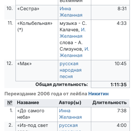
Вохмянин
10.
«Сестра»
Инна
8:31
Желанная
11.
«Колыбельная»
музыка - С.
4:33
(*)
Калачев,
И.
Желанная
слова - А.
Слизунов,
И.
Желанная
12.
«Мак»
русская
10:45
народная
песня
Общая длительность:
1:11:35
Переиздание 2006 года от лейбла
Никитин
№
Название
Автор(ы)
Длительность
1.
«До самого
Инна
7:38
неба»
Желанная
2.
«Из-под свет
русская
4:00